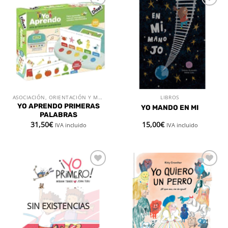
Añadir
Añadir
a la
a la
lista de
lista de
deseos
deseos
ASOCIACIÓN, ORIENTACIÓN Y MEMORIA
LIBROS
YO APRENDO PRIMERAS
YO MANDO EN MI
PALABRAS
31,50
€
15,00
€
IVA incluido
IVA incluido
Añadir
Añadir
a la
a la
lista de
lista de
deseos
deseos
SIN EXISTENCIAS