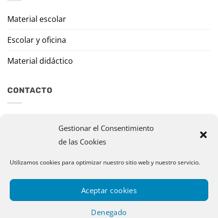
Material escolar
Escolar y oficina
Material didáctico
CONTACTO
Travesía Tomas de Burgui, 8 31013 Ansoáin (Navarra)
Gestionar el Consentimiento
de las Cookies
murazpi@murazpi.com
948 234 436 – 623 195 518
Utilizamos cookies para optimizar nuestro sitio web y nuestro servicio.
Aceptar cookies
Denegado