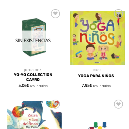
Añadir
Añadir
a la
a la
lista de
lista de
deseos
deseos
SIN EXISTENCIAS
JUEGO DE 1
LIBROS
YO-YO COLLECTION
YOGA PARA NIÑOS
CAYRO
5,06
€
7,95
€
IVA incluido
IVA incluido
Añadir
Añadir
a la
a la
lista de
lista de
deseos
deseos