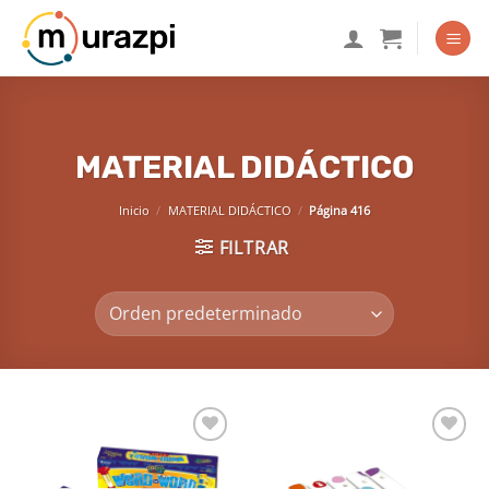
Saltar
al
contenido
MATERIAL DIDÁCTICO
Inicio
/
MATERIAL DIDÁCTICO
/
Página 416
FILTRAR
Añadir
Añadir
a la
a la
lista de
lista de