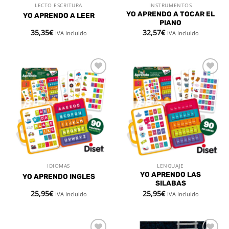
LECTO ESCRITURA
INSTRUMENTOS
YO APRENDO A TOCAR EL
YO APRENDO A LEER
PIANO
35,35
€
32,57
€
IVA incluido
IVA incluido
Añadir
Añadir
a la
a la
lista de
lista de
deseos
deseos
IDIOMAS
LENGUAJE
YO APRENDO LAS
YO APRENDO INGLES
SILABAS
25,95
€
25,95
€
IVA incluido
IVA incluido