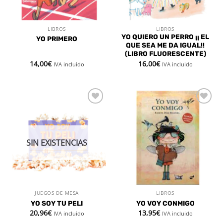
LIBROS
LIBROS
YO QUIERO UN PERRO ¡¡ EL
YO PRIMERO
QUE SEA ME DA IGUAL!!
(LIBRO FLUORESCENTE)
14,00
€
16,00
€
IVA incluido
IVA incluido
Añadir
Añadir
a la
a la
lista de
lista de
deseos
deseos
SIN EXISTENCIAS
JUEGOS DE MESA
LIBROS
YO SOY TU PELI
YO VOY CONMIGO
20,96
€
13,95
€
IVA incluido
IVA incluido