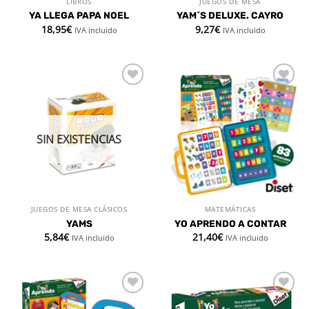
LIBROS
JUEGOS DE MESA
YA LLEGA PAPA NOEL
YAM´S DELUXE. CAYRO
18,95
€
9,27
€
IVA incluido
IVA incluido
Añadir
Añadir
a la
a la
lista de
lista de
deseos
deseos
SIN EXISTENCIAS
JUEGOS DE MESA CLÁSICOS
MATEMÁTICAS
YAMS
YO APRENDO A CONTAR
5,84
€
21,40
€
IVA incluido
IVA incluido
Añadir
Añadir