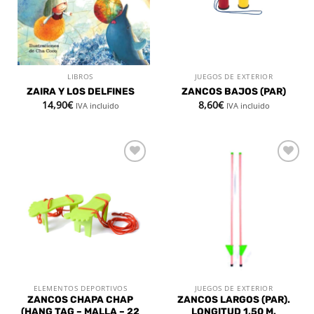
LIBROS
JUEGOS DE EXTERIOR
ZAIRA Y LOS DELFINES
ZANCOS BAJOS (PAR)
14,90
€
8,60
€
IVA incluido
IVA incluido
Añadir
Añadir
a la
a la
lista de
lista de
deseos
deseos
ELEMENTOS DEPORTIVOS
JUEGOS DE EXTERIOR
ZANCOS CHAPA CHAP
ZANCOS LARGOS (PAR).
(HANG TAG – MALLA – 22
LONGITUD 1,50 M.