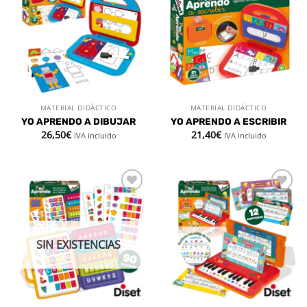
a la
a la
lista de
lista de
deseos
deseos
MATERIAL DIDÁCTICO
MATERIAL DIDÁCTICO
YO APRENDO A DIBUJAR
YO APRENDO A ESCRIBIR
26,50
€
21,40
€
IVA incluido
IVA incluido
Añadir
Añadir
a la
a la
lista de
lista de
deseos
deseos
SIN EXISTENCIAS