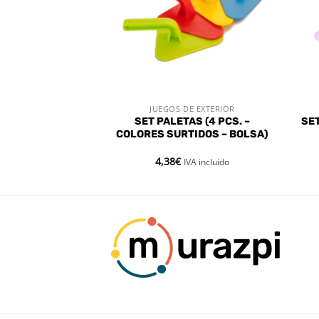
E EXTERIOR
JUEGOS DE EXTERIOR
 RÁPIDA
VISTA RÁPIDA
SET PALETAS (4 PCS. –
SE
OS – UNIDAD
COLORES SURTIDOS – BOLSA)
4,38
€
VA incluido
IVA incluido