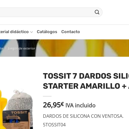
erial didáctico
Catálogos
Contacto
rte
/
Juegos de exterior
TOSSIT 7 DARDOS SIL
STARTER AMARILLO +
Añadir
a la
lista
26,95
€
de
IVA incluido
deseos
DARDOS DE SILICONA CON VENTOSA.
5TOSSIT04