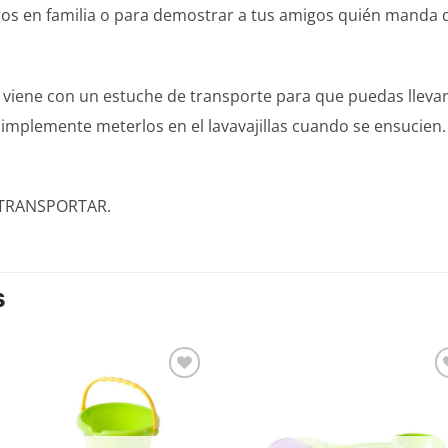
gos en familia o para demostrar a tus amigos quién manda 
 viene con un estuche de transporte para que puedas llevar 
implemente meterlos en el lavavajillas cuando se ensucien.
TRANSPORTAR.
S
Añadir
Aña
a la
a l
lista de
lista
deseos
des