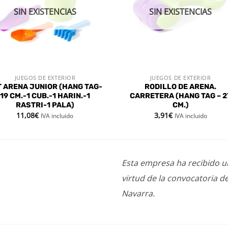
SIN EXISTENCIAS
SIN EXISTENCIAS
JUEGOS DE EXTERIOR
JUEGOS DE EXTERIOR
VISTA RÁPIDA
VISTA RÁPIDA
T ARENA JUNIOR (HANG TAG-
RODILLO DE ARENA.
19 CM.-1 CUB.-1 HARIN.-1
CARRETERA (HANG TAG – 2
RASTRI-1 PALA)
CM.)
11,08
€
3,91
€
IVA incluido
IVA incluido
Esta empresa ha recibido 
virtud de la convocatoria d
Navarra.