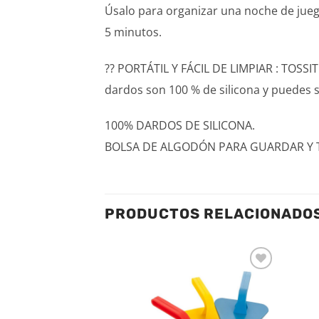
Úsalo para organizar una noche de jue
5 minutos.
?? PORTÁTIL Y FÁCIL DE LIMPIAR : TOSSIT
dardos son 100 % de silicona y puedes s
100% DARDOS DE SILICONA.
BOLSA DE ALGODÓN PARA GUARDAR Y 
PRODUCTOS RELACIONADO
Añadir
Añadir
a la
a la
lista de
lista de
deseos
deseos