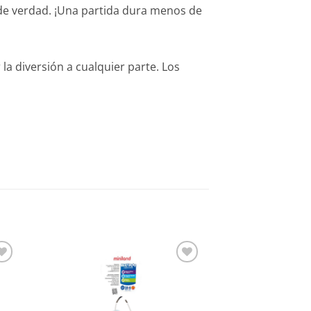
de verdad. ¡Una partida dura menos de
la diversión a cualquier parte. Los
dir
Añadir
a
a la
 de
lista de
eos
deseos