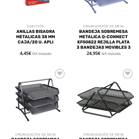
SUJECCIÓN
ORGANIZACIÓN DE MESA
ANILLAS BISAGRA
BANDEJA SOBREMESA
METALICAS 38 MM
METALICA Q-CONNECT
CAJA/20 U. APLI
KF00822 REJILLA PLATA
3 BANDEJAS MOVIBLES 3
4,45
€
24,95
€
IVA incluido
IVA incluido
Añadir
Añadir
a la
a la
lista de
lista de
deseos
deseos
ORGANIZACIÓN DE MESA
ORGANIZACIÓN DE MESA