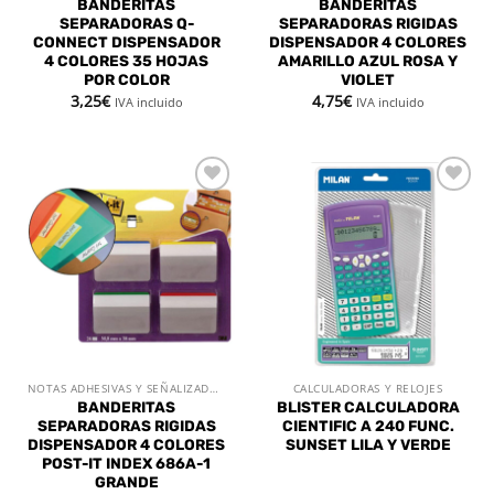
BANDERITAS
BANDERITAS
SEPARADORAS Q-
SEPARADORAS RIGIDAS
CONNECT DISPENSADOR
DISPENSADOR 4 COLORES
4 COLORES 35 HOJAS
AMARILLO AZUL ROSA Y
POR COLOR
VIOLET
3,25
€
4,75
€
IVA incluido
IVA incluido
Añadir
Añadir
a la
a la
lista de
lista de
deseos
deseos
NOTAS ADHESIVAS Y SEÑALIZADORES
CALCULADORAS Y RELOJES
BANDERITAS
BLISTER CALCULADORA
SEPARADORAS RIGIDAS
CIENTIFIC A 240 FUNC.
DISPENSADOR 4 COLORES
SUNSET LILA Y VERDE
POST-IT INDEX 686A-1
GRANDE