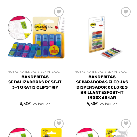
Añadir
Añadir
a la
a la
lista de
lista de
deseos
deseos
NOTAS ADHESIVAS Y SEÑALIZADORES
NOTAS ADHESIVAS Y SEÑALIZADORES
BANDERITAS
BANDERITAS
SEÐALIZADORAS POST-IT
SEPARADORAS FLECHAS
3+1 GRATIS CLIPSTRIP
DISPENSADOR COLORES
BRILLANTESPOST-IT
INDEX 684AR
4,50
€
6,50
€
IVA incluido
IVA incluido
Añadir
Añadir
a la
a la