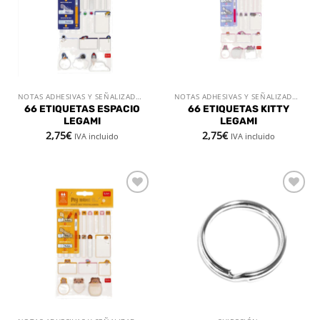
deseos
deseos
NOTAS ADHESIVAS Y SEÑALIZADORES
NOTAS ADHESIVAS Y SEÑALIZADORES
66 ETIQUETAS ESPACIO
66 ETIQUETAS KITTY
LEGAMI
LEGAMI
2,75
€
2,75
€
IVA incluido
IVA incluido
Añadir
Añadir
a la
a la
lista de
lista de
deseos
deseos