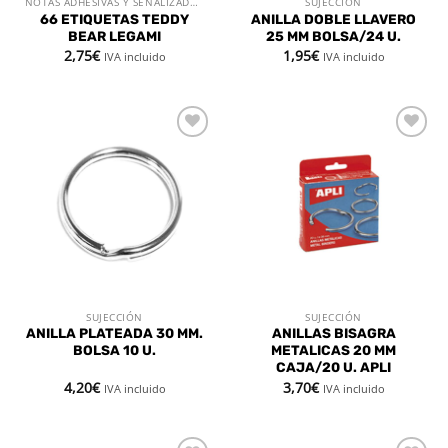
NOTAS ADHESIVAS Y SEÑALIZADORES
SUJECCIÓN
66 ETIQUETAS TEDDY
ANILLA DOBLE LLAVERO
BEAR LEGAMI
25 MM BOLSA/24 U.
2,75
€
1,95
€
IVA incluido
IVA incluido
Añadir
Añadir
a la
a la
lista de
lista de
deseos
deseos
SUJECCIÓN
SUJECCIÓN
ANILLA PLATEADA 30 MM.
ANILLAS BISAGRA
BOLSA 10 U.
METALICAS 20 MM
CAJA/20 U. APLI
4,20
€
3,70
€
IVA incluido
IVA incluido