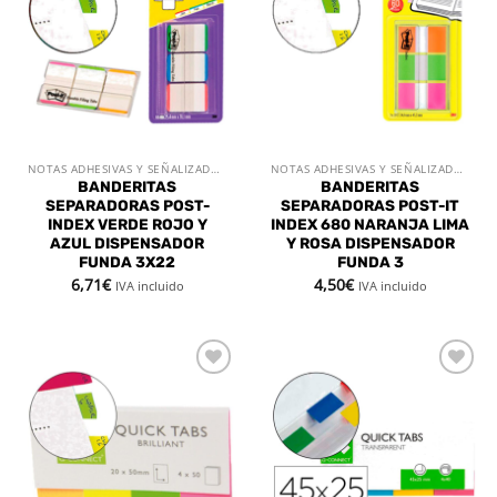
lista de
lista de
deseos
deseos
NOTAS ADHESIVAS Y SEÑALIZADORES
NOTAS ADHESIVAS Y SEÑALIZADORES
BANDERITAS
BANDERITAS
SEPARADORAS POST-
SEPARADORAS POST-IT
INDEX VERDE ROJO Y
INDEX 680 NARANJA LIMA
AZUL DISPENSADOR
Y ROSA DISPENSADOR
FUNDA 3X22
FUNDA 3
6,71
€
4,50
€
IVA incluido
IVA incluido
Añadir
Añadir
a la
a la
lista de
lista de
deseos
deseos