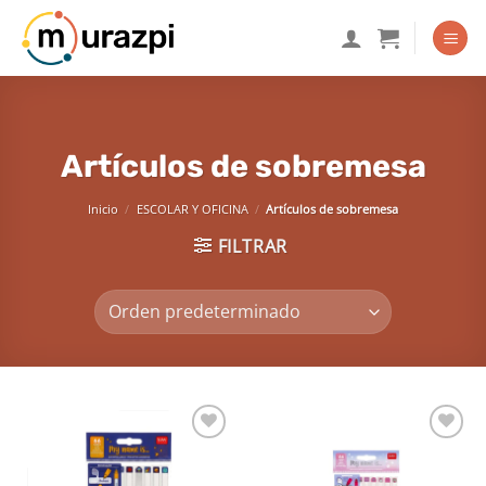
Saltar
al
contenido
Artículos de sobremesa
Inicio
/
ESCOLAR Y OFICINA
/
Artículos de sobremesa
FILTRAR
Añadir
Añadir
a la
a la
lista de
lista de