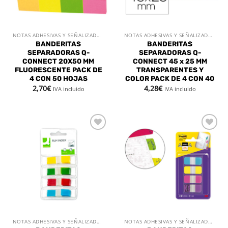
NOTAS ADHESIVAS Y SEÑALIZADORES
NOTAS ADHESIVAS Y SEÑALIZADORES
BANDERITAS
BANDERITAS
SEPARADORAS Q-
SEPARADORAS Q-
CONNECT 20X50 MM
CONNECT 45 x 25 MM
FLUORESCENTE PACK DE
TRANSPARENTES Y
4 CON 50 HOJAS
COLOR PACK DE 4 CON 40
2,70
€
4,28
€
IVA incluido
IVA incluido
Añadir
Añadir
a la
a la
lista de
lista de
deseos
deseos
NOTAS ADHESIVAS Y SEÑALIZADORES
NOTAS ADHESIVAS Y SEÑALIZADORES