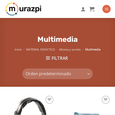
Saltar
al
contenido
Multimedia
Inicio
/
MATERIAL DIDÁCTICO
/
Música y sonido
/
Multimedia
FILTRAR
Añadir
Añadir
a la
a la
lista de
lista de