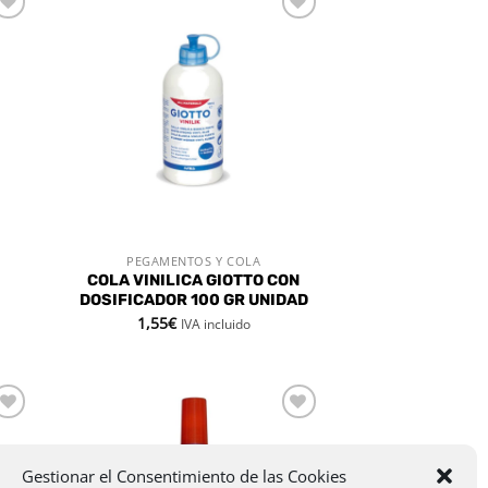
dir
Añadir
la
a la
a de
lista de
eos
deseos
PEGAMENTOS Y COLA
VISTA RÁPIDA
COLA VINILICA GIOTTO CON
DOSIFICADOR 100 GR UNIDAD
1,55
€
IVA incluido
dir
Añadir
la
a la
a de
lista de
Gestionar el Consentimiento de las Cookies
eos
deseos