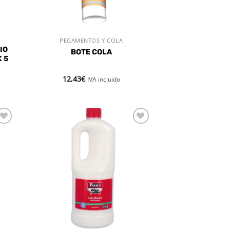
PEGAMENTOS Y COLA
VISTA RÁPIDA
IO
BOTE COLA
 5
12,43
€
IVA incluido
dir
Añadir
la
a la
a de
lista de
eos
deseos