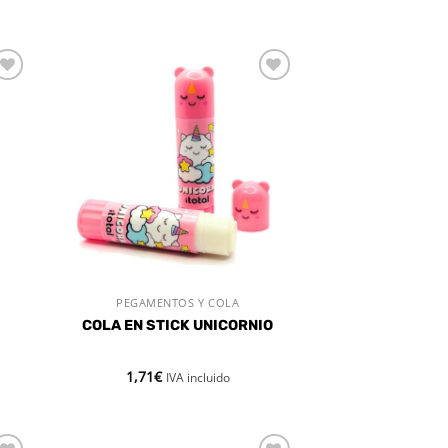
dir
Añadir
la
a la
a de
lista de
eos
deseos
PEGAMENTOS Y COLA
VISTA RÁPIDA
COLA EN STICK UNICORNIO
1,71
€
IVA incluido