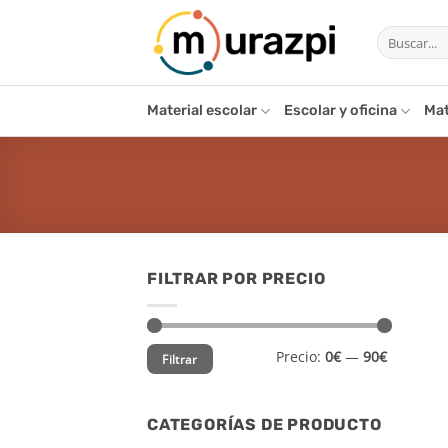
Saltar
Buscar
al
por:
contenido
Material escolar
Escolar y oficina
Mat
FILTRAR POR PRECIO
Precio
Precio
Precio:
0€
—
90€
Filtrar
mínimo
máximo
CATEGORÍAS DE PRODUCTO