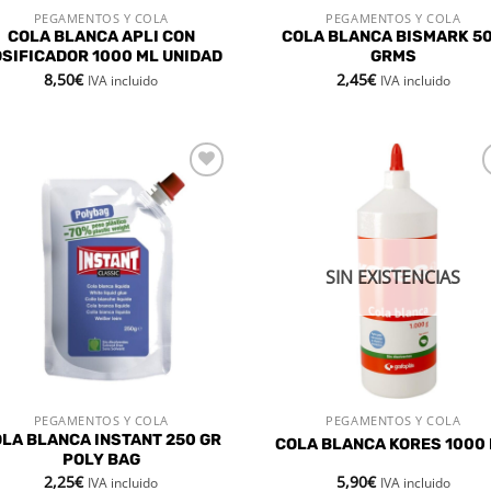
PEGAMENTOS Y COLA
PEGAMENTOS Y COLA
VISTA RÁPIDA
VISTA RÁPIDA
COLA BLANCA APLI CON
COLA BLANCA BISMARK 5
SIFICADOR 1000 ML UNIDAD
GRMS
8,50
€
2,45
€
IVA incluido
IVA incluido
Añadir
Aña
a la
a 
lista de
list
deseos
des
SIN EXISTENCIAS
PEGAMENTOS Y COLA
PEGAMENTOS Y COLA
VISTA RÁPIDA
VISTA RÁPIDA
LA BLANCA INSTANT 250 GR
COLA BLANCA KORES 1000
POLY BAG
2,25
€
5,90
€
IVA incluido
IVA incluido