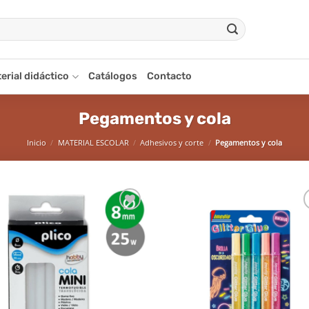
erial didáctico
Catálogos
Contacto
Pegamentos y cola
Inicio
/
MATERIAL ESCOLAR
/
Adhesivos y corte
/
Pegamentos y cola
Añadir
Aña
a la
a 
lista de
list
deseos
des