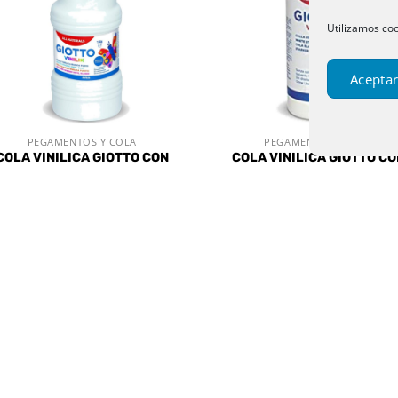
Utilizamos coo
Aceptar
PEGAMENTOS Y COLA
PEGAMENTOS Y COLA
VISTA RÁPIDA
VISTA RÁPIDA
COLA VINILICA GIOTTO CON
COLA VINILICA GIOTTO C
DOSIFICADOR 1KG UNIDAD
DOSIFICADOR 250GR UNID
5,90
€
2,85
€
IVA incluido
IVA incluido
Añadir
Aña
a la
a 
lista de
list
deseos
des