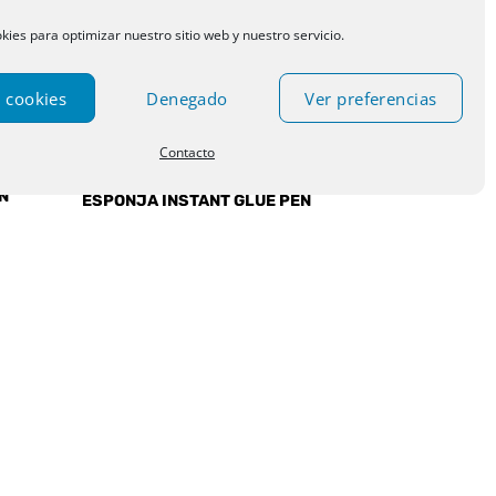
kies para optimizar nuestro sitio web y nuestro servicio.
 cookies
Denegado
Ver preferencias
Contacto
PEGAMENTOS Y COLA
VISTA RÁPIDA
ON
ESPONJA INSTANT GLUE PEN
AD
0,90
€
IVA incluido
dir
Añadir
la
a la
a de
lista de
eos
deseos