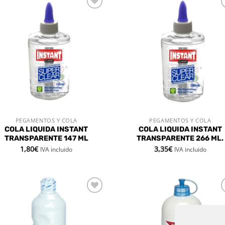
Añadir
Aña
a la
a 
lista de
list
deseos
des
PEGAMENTOS Y COLA
PEGAMENTOS Y COLA
VISTA RÁPIDA
VISTA RÁPIDA
COLA LIQUIDA INSTANT
COLA LIQUIDA INSTANT
TRANSPARENTE 147 ML
TRANSPARENTE 266 ML.
1,80
€
3,35
€
IVA incluido
IVA incluido
Añadir
Aña
a la
a 
lista de
list
deseos
des