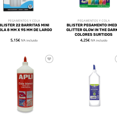
PEGAMENTOS Y COLA
PEGAMENTOS Y COLA
VISTA RÁPIDA
VISTA RÁPIDA
BLISTER 22 BARRITAS MINI
BLISTER PEGAMENTO IMED
OLA 8 MM X 95 MM DE LARGO
GLITTER GLOW IN THE DARK
COLORES SURTIDOS
5,15
€
4,25
€
IVA incluido
IVA incluido
Añadir
Aña
a la
a 
lista de
list
deseos
des