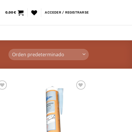
0,00
€
ACCEDER / REGISTRARSE
dir
Añadir
la
a la
a de
lista de
eos
deseos