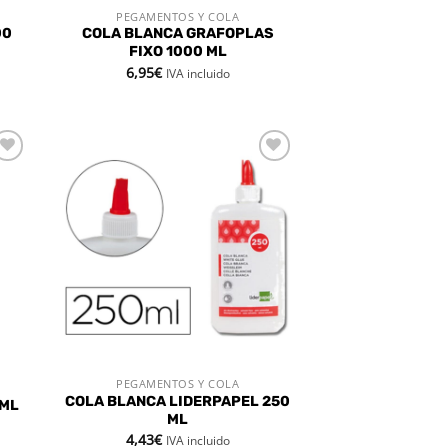
PEGAMENTOS Y COLA
VISTA RÁPIDA
00
COLA BLANCA GRAFOPLAS
FIXO 1000 ML
6,95
€
IVA incluido
dir
Añadir
la
a la
a de
lista de
eos
deseos
PEGAMENTOS Y COLA
VISTA RÁPIDA
COLA BLANCA LIDERPAPEL 250
 ML
ML
4,43
€
IVA incluido