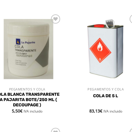
Añadir
Aña
a la
a 
lista de
list
deseos
des
PEGAMENTOS Y COLA
PEGAMENTOS Y COLA
VISTA RÁPIDA
VISTA RÁPIDA
OLA BLANCA TRANSPARENTE
COLA DE 5 L
A PAJARITA BOTE/250 ML (
DECOUPAGE )
5,50
€
83,13
€
IVA incluido
IVA incluido