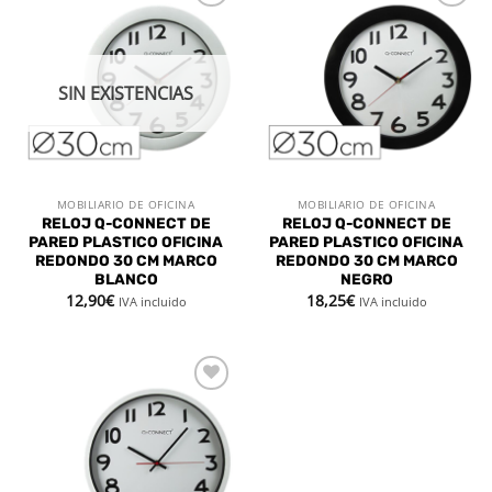
Añadir
Añadir
a la
a la
lista de
lista de
deseos
deseos
SIN EXISTENCIAS
MOBILIARIO DE OFICINA
MOBILIARIO DE OFICINA
RELOJ Q-CONNECT DE
RELOJ Q-CONNECT DE
PARED PLASTICO OFICINA
PARED PLASTICO OFICINA
REDONDO 30 CM MARCO
REDONDO 30 CM MARCO
BLANCO
NEGRO
12,90
€
18,25
€
IVA incluido
IVA incluido
Añadir
a la
lista de
deseos