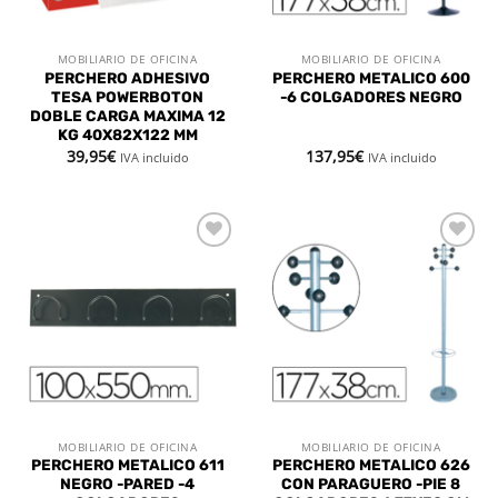
MOBILIARIO DE OFICINA
MOBILIARIO DE OFICINA
PERCHERO ADHESIVO
PERCHERO METALICO 600
TESA POWERBOTON
-6 COLGADORES NEGRO
DOBLE CARGA MAXIMA 12
KG 40X82X122 MM
39,95
€
137,95
€
IVA incluido
IVA incluido
Añadir
Añadir
a la
a la
lista de
lista de
deseos
deseos
MOBILIARIO DE OFICINA
MOBILIARIO DE OFICINA
PERCHERO METALICO 611
PERCHERO METALICO 626
NEGRO -PARED -4
CON PARAGUERO -PIE 8