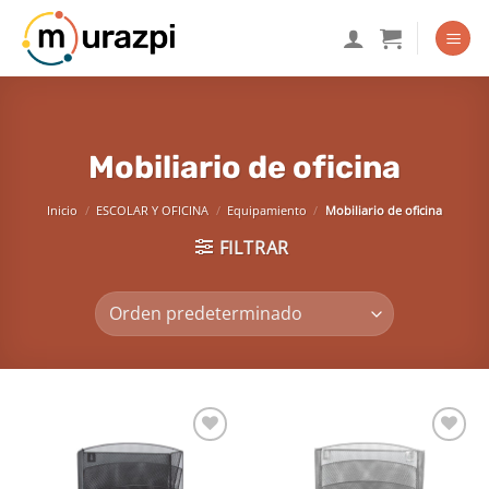
Saltar
al
contenido
Mobiliario de oficina
Inicio
/
ESCOLAR Y OFICINA
/
Equipamiento
/
Mobiliario de oficina
FILTRAR
Añadir
Añadir
a la
a la
lista de
lista de