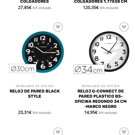
COLGADORES
COLGADORES 1,77X38 CM
27,85
€
120,35
€
IVA incluido
IVA incluido
Añadir
Añadir
a la
a la
lista de
lista de
deseos
deseos
MOBILIARIO DE OFICINA
MOBILIARIO DE OFICINA
RELOJ DE PARED BLACK
RELOJ Q-CONNECT DE
STYLE
PARED PLASTICO BS-
OFICINA REDONDO 34 CM
-MARCO NEGRO
23,31
€
14,95
€
IVA incluido
IVA incluido