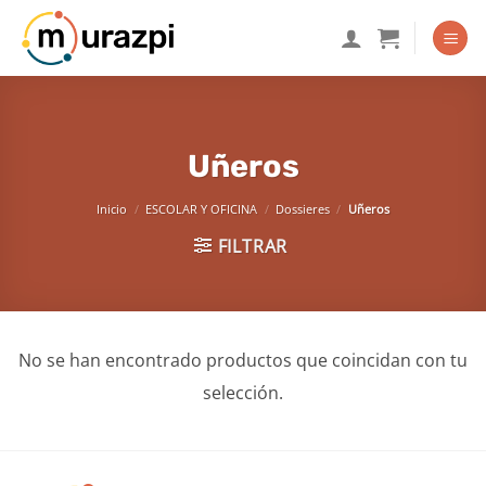
Saltar
al
contenido
Uñeros
Inicio
/
ESCOLAR Y OFICINA
/
Dossieres
/
Uñeros
FILTRAR
No se han encontrado productos que coincidan con tu
selección.