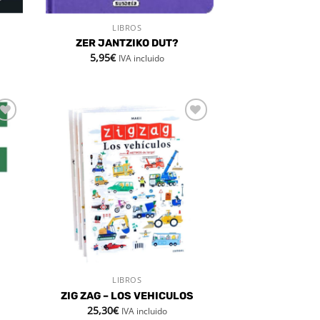
LIBROS
VISTA RÁPIDA
ZER JANTZIKO DUT?
5,95
€
IVA incluido
dir
Añadir
la
a la
a de
lista de
eos
deseos
LIBROS
VISTA RÁPIDA
ZIG ZAG – LOS VEHICULOS
25,30
€
IVA incluido