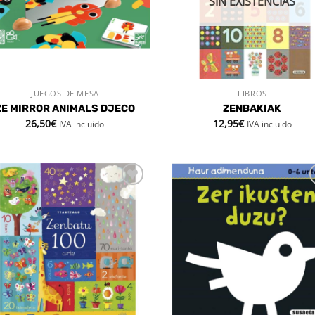
SIN EXISTENCIAS
JUEGOS DE MESA
LIBROS
VISTA RÁPIDA
VISTA RÁPIDA
ZE MIRROR ANIMALS DJECO
ZENBAKIAK
26,50
€
12,95
€
IVA incluido
IVA incluido
Añadir
Aña
a la
a 
lista de
list
deseos
des