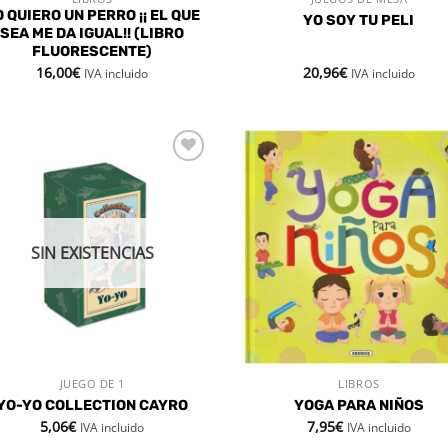
VISTA RÁPIDA
VISTA RÁPIDA
 QUIERO UN PERRO ¡¡ EL QUE
YO SOY TU PELI
SEA ME DA IGUAL!! (LIBRO
FLUORESCENTE)
16,00
€
20,96
€
IVA incluido
IVA incluido
Añadir
Aña
a la
a 
lista de
list
deseos
des
SIN EXISTENCIAS
JUEGO DE 1
LIBROS
VISTA RÁPIDA
VISTA RÁPIDA
YO-YO COLLECTION CAYRO
YOGA PARA NIÑOS
5,06
€
7,95
€
IVA incluido
IVA incluido