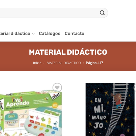
erial didáctico
Catálogos
Contacto
MATERIAL DIDÁCTICO
Inicio
/
MATERIAL DIDÁCTICO
/
Página 417
Añadir
Aña
a la
a 
lista de
list
deseos
des