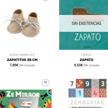
Añadir
Aña
a la
a 
lista de
list
deseos
des
SIN EXISTENCIAS
JUEGO SIMBÓLICO
LIBROS
VISTA RÁPIDA
VISTA RÁPIDA
ZAPATITOS 38 CM
ZAPATO
7,89
€
9,50
€
IVA incluido
IVA incluido
Añadir
Aña
a la
a 
lista de
list
deseos
des