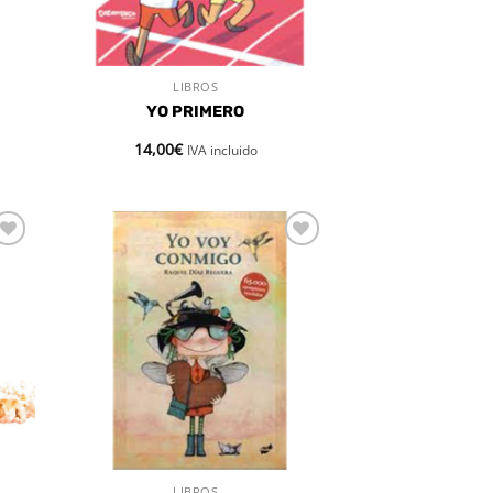
LIBROS
VISTA RÁPIDA
YO PRIMERO
14,00
€
IVA incluido
dir
Añadir
la
a la
a de
lista de
eos
deseos
LIBROS