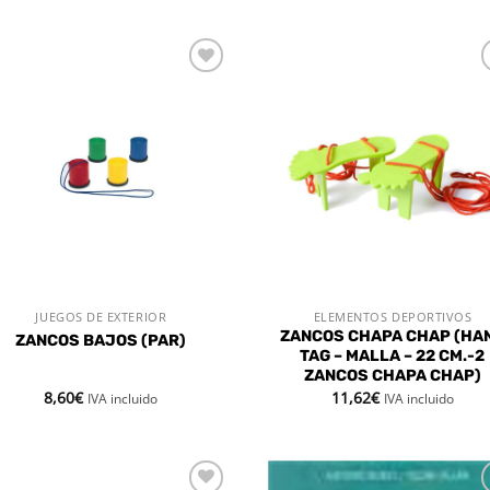
Añadir
Aña
a la
a 
lista de
list
deseos
des
JUEGOS DE EXTERIOR
ELEMENTOS DEPORTIVOS
VISTA RÁPIDA
VISTA RÁPIDA
ZANCOS CHAPA CHAP (HA
ZANCOS BAJOS (PAR)
TAG – MALLA – 22 CM.-2
ZANCOS CHAPA CHAP)
8,60
€
11,62
€
IVA incluido
IVA incluido