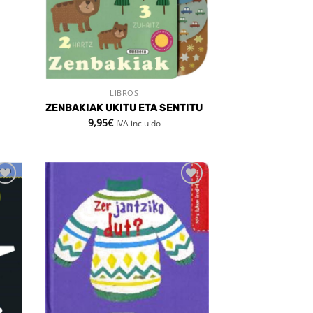
LIBROS
VISTA RÁPIDA
ZENBAKIAK UKITU ETA SENTITU
9,95
€
IVA incluido
dir
Añadir
la
a la
a de
lista de
eos
deseos