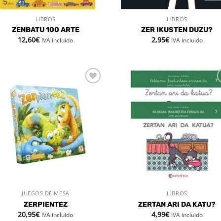
LIBROS
LIBROS
VISTA RÁPIDA
VISTA RÁPIDA
ZENBATU 100 ARTE
ZER IKUSTEN DUZU?
12,60
€
2,95
€
IVA incluido
IVA incluido
Añadir
Aña
a la
a 
lista de
list
deseos
des
JUEGOS DE MESA
LIBROS
VISTA RÁPIDA
VISTA RÁPIDA
ZERPIENTEZ
ZERTAN ARI DA KATU?
20,95
€
4,99
€
IVA incluido
IVA incluido