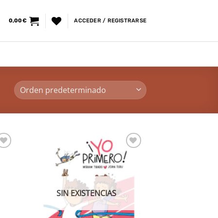
0,00
€
ACCEDER / REGISTRARSE
dir
Añadir
la
a la
a de
lista de
eos
deseos
SIN EXISTENCIAS