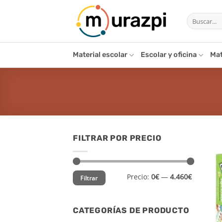
Saltar
Buscar
al
por:
contenido
Material escolar
Escolar y oficina
Mat
FILTRAR POR PRECIO
Precio
Precio
Precio:
0€
—
4.460€
Filtrar
mínimo
máximo
CATEGORÍAS DE PRODUCTO