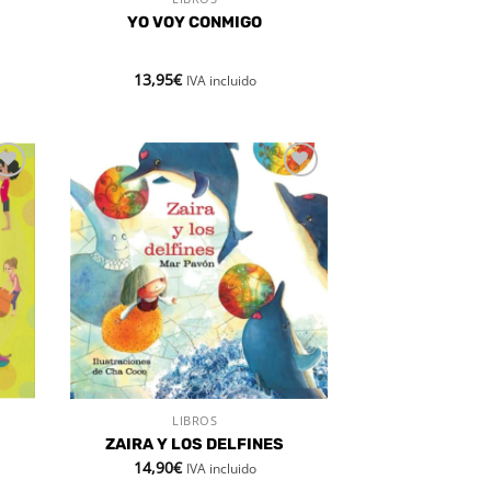
VISTA RÁPIDA
YO VOY CONMIGO
13,95
€
IVA incluido
dir
Añadir
la
a la
a de
lista de
eos
deseos
LIBROS
VISTA RÁPIDA
ZAIRA Y LOS DELFINES
14,90
€
IVA incluido