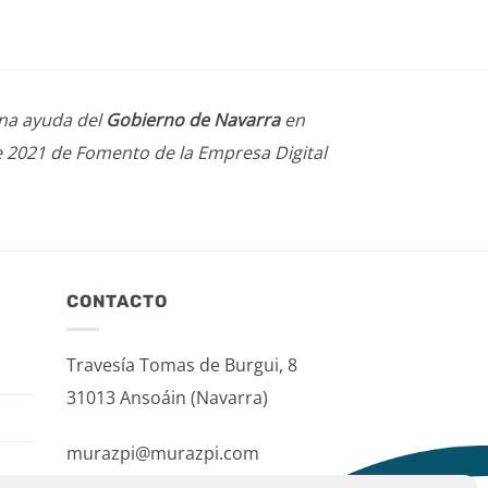
una ayuda del
Gobierno de Navarra
en
e 2021 de Fomento de la Empresa Digital
CONTACTO
Travesía Tomas de Burgui, 8
31013 Ansoáin (Navarra)
murazpi@murazpi.com
948 234 436 – 623 195 518