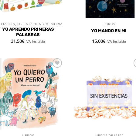
CIACIÓN, ORIENTACIÓN Y MEMORIA
LIBROS
VISTA RÁPIDA
VISTA RÁPIDA
YO APRENDO PRIMERAS
YO MANDO EN MI
PALABRAS
31,50
€
15,00
€
IVA incluido
IVA incluido
Añadir
Aña
a la
a 
lista de
list
deseos
des
SIN EXISTENCIAS
LIBROS
JUEGOS DE MESA