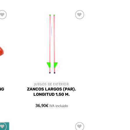
dir
Añadir
la
a la
a de
lista de
eos
deseos
JUEGOS DE EXTERIOR
VISTA RÁPIDA
NG
ZANCOS LARGOS (PAR).
LONGITUD 1,50 M.
36,90
€
IVA incluido