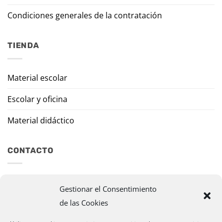
Condiciones generales de la contratación
TIENDA
Material escolar
Escolar y oficina
Material didáctico
CONTACTO
Travesía Tomas de Burgui, 8 31013 Ansoáin (Navarra)
Gestionar el Consentimiento
de las Cookies
murazpi@murazpi.com
948 234 436 – 623 195 518