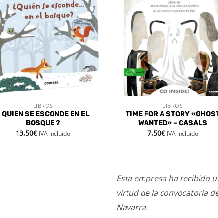
Añadir
Aña
a la
a l
lista de
lista
deseos
des
LIBROS
LIBROS
VISTA RÁPIDA
VISTA RÁPIDA
¿ QUIEN SE ESCONDE EN EL
TIME FOR A STORY «GHOS
BOSQUE ?
WANTED» – CASALS
13,50
€
7,50
€
IVA incluido
IVA incluido
Esta empresa ha recibido 
virtud de la convocatoria d
Navarra.