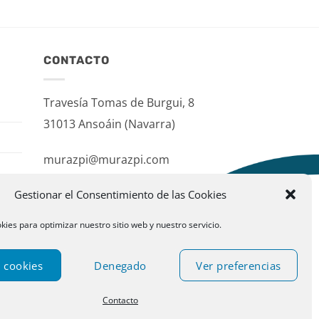
CONTACTO
Travesía Tomas de Burgui, 8
31013 Ansoáin (Navarra)
murazpi@murazpi.com
948 234 436 – 623 195 518
Gestionar el Consentimiento de las Cookies
kies para optimizar nuestro sitio web y nuestro servicio.
 cookies
Denegado
Ver preferencias
Contacto
ublispace