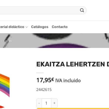
erial didáctico
Catálogos
Contacto
/
Libros
EKAITZA LEHERTZEN
adir
17,95
a la
€
IVA incluido
ista
de
2442615
seos
EKAITZA LEHERTZEN DENEAN cantidad