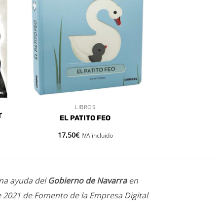
dir
Añadir
a
a la
 de
lista de
eos
deseos
LIBROS
VISTA RÁPIDA
T
EL PATITO FEO
17,50
€
IVA incluido
una ayuda del
Gobierno de Navarra
en
e 2021 de Fomento de la Empresa Digital