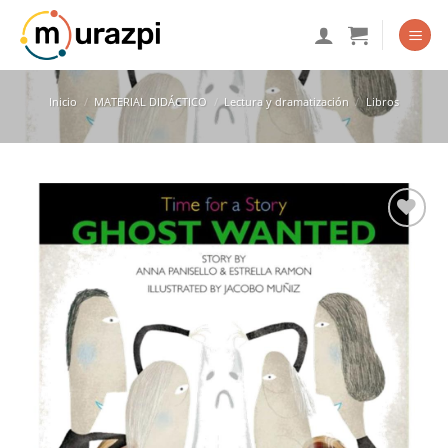
Saltar
al
contenido
Inicio
/
MATERIAL DIDÁCTICO
/
Lectura y dramatización
/
Libros
Añadir
a la
lista
de
deseos