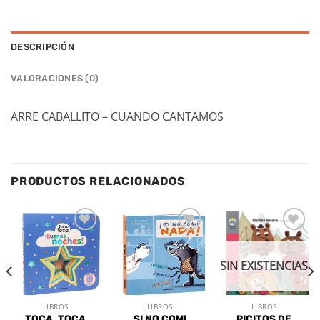
DESCRIPCIÓN
VALORACIONES (0)
ARRE CABALLITO – CUANDO CANTAMOS
PRODUCTOS RELACIONADOS
Añadir
Añadir
Añadir
a la
a la
a la
lista de
lista de
lista de
SIN EXISTENCIAS
deseos
deseos
deseos
LIBROS
LIBROS
LIBROS
TOCA, TOCA
SI NO COMI
RICITOS DE