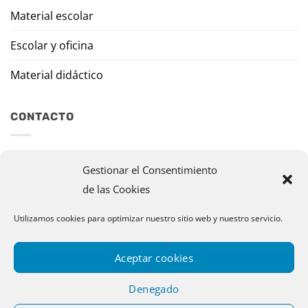
Material escolar
Escolar y oficina
Material didáctico
CONTACTO
Travesía Tomas de Burgui, 8 31013 Ansoáin (Navarra)
Gestionar el Consentimiento
de las Cookies
murazpi@murazpi.com
948 234 436 – 623 195 518
Utilizamos cookies para optimizar nuestro sitio web y nuestro servicio.
Aceptar cookies
Denegado