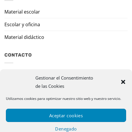
Material escolar
Escolar y oficina
Material didáctico
CONTACTO
Travesía Tomas de Burgui, 8 31013 Ansoáin (Navarra)
Gestionar el Consentimiento
de las Cookies
murazpi@murazpi.com
948 234 436 – 623 195 518
Utilizamos cookies para optimizar nuestro sitio web y nuestro servicio.
Aceptar cookies
Denegado