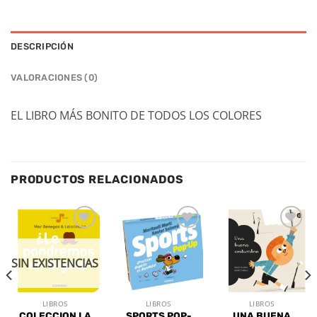
DESCRIPCIÓN
VALORACIONES (0)
EL LIBRO MÁS BONITO DE TODOS LOS COLORES
PRODUCTOS RELACIONADOS
Añadir
Añadir
Añadir
a la
a la
a la
lista de
lista de
lista de
SIN EXISTENCIAS
deseos
deseos
deseos
LIBROS
LIBROS
LIBROS
COLECCION LA
SPORTS POP-
UNA BUENA