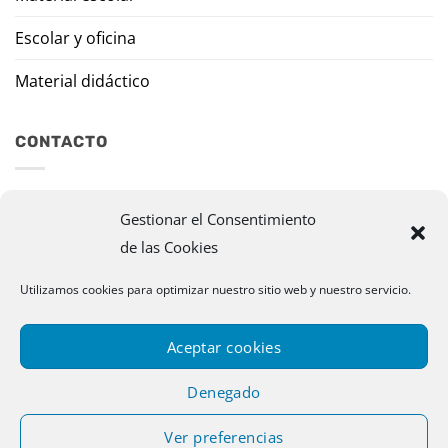
Escolar y oficina
Material didáctico
CONTACTO
Travesía Tomas de Burgui, 8 31013 Ansoáin (Navarra)
Gestionar el Consentimiento
de las Cookies
murazpi@murazpi.com
948 234 436 – 623 195 518
Utilizamos cookies para optimizar nuestro sitio web y nuestro servicio.
Aceptar cookies
Denegado
Ver preferencias