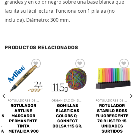
grandes y en color negro sobre una base blanca que
facilita su fácil lectura. Funciona con 1 pila aa (no
incluida). Diámetro: 300 mm.
PRODUCTOS RELACIONADOS
Añadir
Añadir
Añadir
a la
a la
a la
lista de
lista de
lista de
deseos
deseos
deseos
ROTULADORES DE OFICINA
ORGANIZACIÓN DE MESA
ROTULADORES DE OFICINA
ROTULADOR
GOMILLAS
ROTULADOR
ARTLINE
ELASTICAS
STABILO BOSS
ON
MARCADOR
COLORS Q-
FLUORESCENTE
PERMANENTE
CONNECT
70 BLISTER 15
-
TINTA
BOLSA 115 GR.
UNIDADES
TA
METALICA 900
SURTIDOS