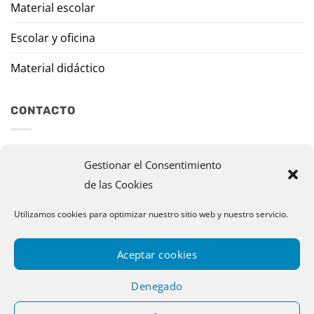
Material escolar
Escolar y oficina
Material didáctico
CONTACTO
Travesía Tomas de Burgui, 8 31013 Ansoáin (Navarra)
Gestionar el Consentimiento
de las Cookies
murazpi@murazpi.com
948 234 436 – 623 195 518
Utilizamos cookies para optimizar nuestro sitio web y nuestro servicio.
Aceptar cookies
Denegado