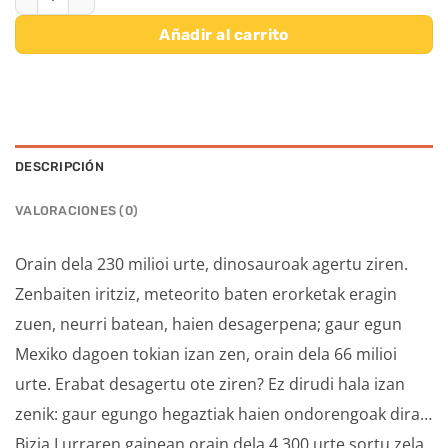
Añadir al carrito
DESCRIPCIÓN
VALORACIONES (0)
Orain dela 230 milioi urte, dinosauroak agertu ziren.
Zenbaiten iritziz, meteorito baten erorketak eragin
zuen, neurri batean, haien desagerpena; gaur egun
Mexiko dagoen tokian izan zen, orain dela 66 milioi
urte. Erabat desagertu ote ziren? Ez dirudi hala izan
zenik: gaur egungo hegaztiak haien ondorengoak dira…
Bizia Lurraren gainean orain dela 4.300 urte sortu zela