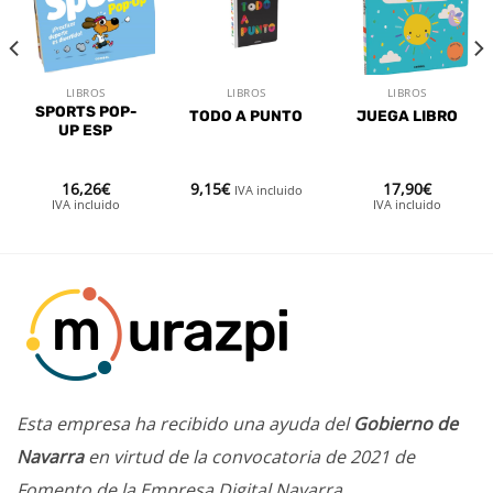
a la
a la
a la
lista de
lista de
lista de
deseos
deseos
deseos
LIBROS
LIBROS
LIBROS
SPORTS POP-
TODO A PUNTO
JUEGA LIBRO
UP ESP
16,26
€
9,15
€
17,90
€
IVA incluido
IVA incluido
IVA incluido
Esta empresa ha recibido una ayuda del
Gobierno de
Navarra
en virtud de la convocatoria de 2021 de
Fomento de la Empresa Digital Navarra.