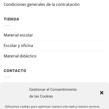
Condiciones generales de la contratación
TIENDA
Material escolar
Escolar y oficina
Material didáctico
CONTACTO
Travesía Tomas de Burgui, 8 31013 Ansoáin (Navarra)
Gestionar el Consentimiento
de las Cookies
murazpi@murazpi.com
948 234 436 – 623 195 518
Utilizamos cookies para optimizar nuestro sitio web y nuestro servicio.