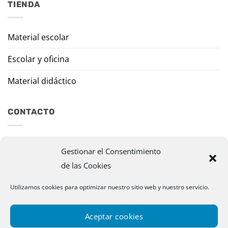
TIENDA
Material escolar
Escolar y oficina
Material didáctico
CONTACTO
Travesía Tomas de Burgui, 8 31013 Ansoáin (Navarra)
Gestionar el Consentimiento
de las Cookies
murazpi@murazpi.com
948 234 436 – 623 195 518
Utilizamos cookies para optimizar nuestro sitio web y nuestro servicio.
Aceptar cookies