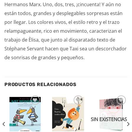
Hermanos Marx. Uno, dos, tres, ¡cincuenta! Y aún no
están todos, grandes y desplegables sorpresas están
por llegar. Los colores vivos, el estilo retro y el trazo
relampagueante, rico en movimiento, caracterizan el
trabajo de Èlisa, que junto al disparatado texto de
Stéphane Servant hacen que Taxi sea un descorchador
de sonrisas de grandes y pequeños.
PRODUCTOS RELACIONADOS
Añadir
Añadir
Añadir
a la
a la
a la
lista de
lista de
lista de
SIN EXISTENCIAS
deseos
deseos
deseos