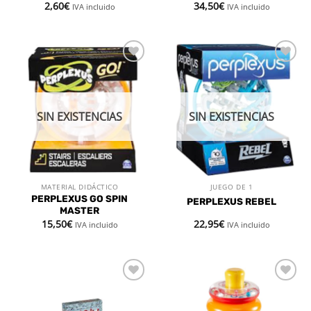
2,60
€
34,50
€
IVA incluido
IVA incluido
Añadir
Añadir
a la
a la
lista de
lista de
deseos
deseos
SIN EXISTENCIAS
SIN EXISTENCIAS
MATERIAL DIDÁCTICO
JUEGO DE 1
PERPLEXUS GO SPIN
PERPLEXUS REBEL
MASTER
15,50
€
22,95
€
IVA incluido
IVA incluido
Añadir
Añadir
a la
a la
lista de
lista de