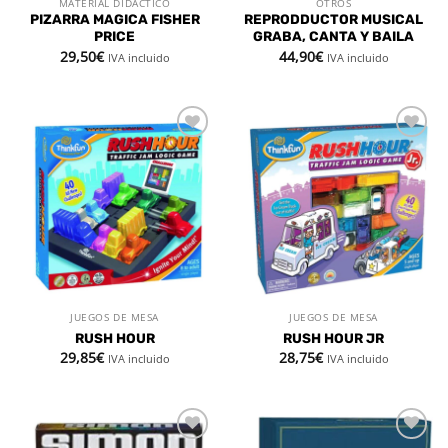
MATERIAL DIDÁCTICO
OTROS
PIZARRA MAGICA FISHER
REPRODDUCTOR MUSICAL
PRICE
GRABA, CANTA Y BAILA
29,50
€
44,90
€
IVA incluido
IVA incluido
Añadir
Añadir
a la
a la
lista de
lista de
deseos
deseos
JUEGOS DE MESA
JUEGOS DE MESA
RUSH HOUR
RUSH HOUR JR
29,85
€
28,75
€
IVA incluido
IVA incluido