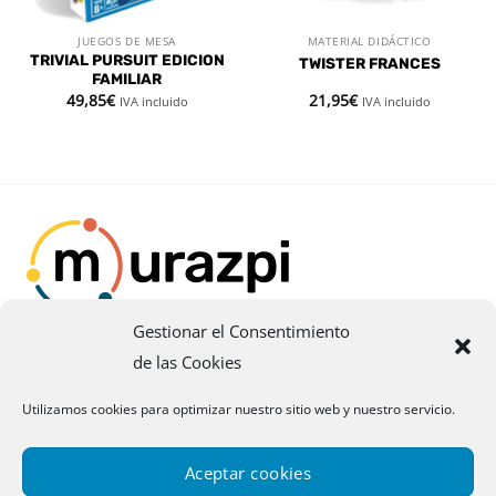
JUEGOS DE MESA
MATERIAL DIDÁCTICO
TRIVIAL PURSUIT EDICION
TWISTER FRANCES
FAMILIAR
49,85
€
21,95
€
IVA incluido
IVA incluido
Gestionar el Consentimiento
Esta empresa ha recibido una ayuda del
Gobierno de
de las Cookies
Navarra
en virtud de la convocatoria de 2021 de
Utilizamos cookies para optimizar nuestro sitio web y nuestro servicio.
Fomento de la Empresa Digital Navarra.
Aceptar cookies