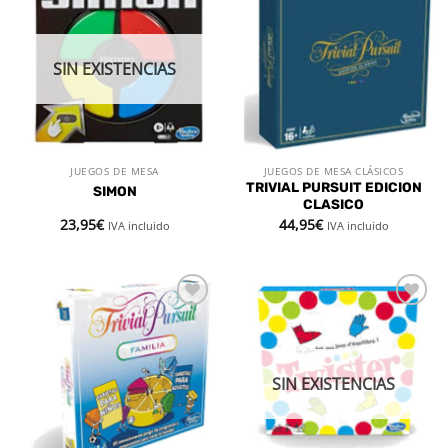
Añadir
Añadir
a la
a la
lista de
lista de
deseos
deseos
SIN EXISTENCIAS
JUEGOS DE MESA
JUEGOS DE MESA CLÁSICOS
TRIVIAL PURSUIT EDICION
SIMON
CLASICO
23,95
€
44,95
€
IVA incluido
IVA incluido
Añadir
Añadir
a la
a la
lista de
lista de
deseos
deseos
SIN EXISTENCIAS