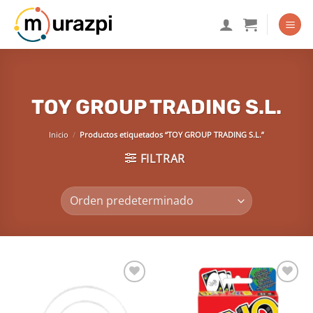
Saltar
al
contenido
TOY GROUP TRADING S.L.
Inicio
/
Productos etiquetados “TOY GROUP TRADING S.L.”
FILTRAR
Añadir
Añadir
a la
a la
lista de
lista de