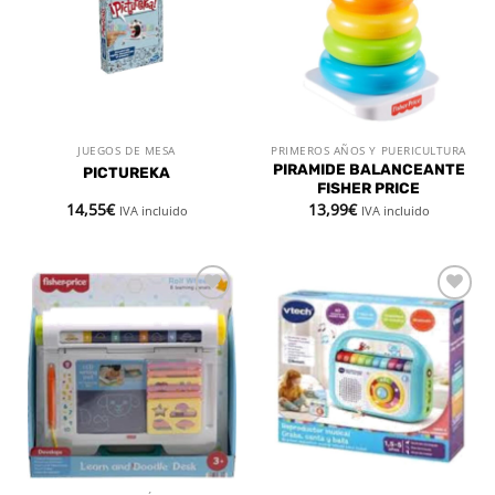
deseos
deseos
JUEGOS DE MESA
PRIMEROS AÑOS Y PUERICULTURA
PIRAMIDE BALANCEANTE
PICTUREKA
FISHER PRICE
14,55
€
13,99
€
IVA incluido
IVA incluido
Añadir
Añadir
a la
a la
lista de
lista de
deseos
deseos