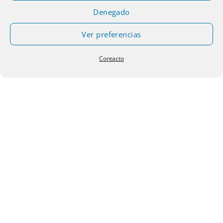
Denegado
EMPRESA
Ver preferencias
Sobre Murazpi
Contacto
Contacto
POLÍTICAS
Aviso legal
Política de privacidad
Política de cookies
Condiciones generales de la contratación