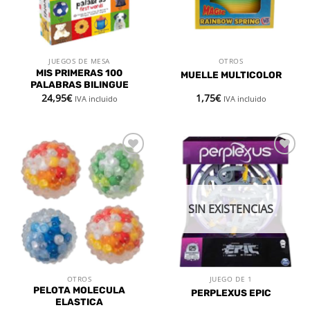
JUEGOS DE MESA
OTROS
MIS PRIMERAS 100
MUELLE MULTICOLOR
PALABRAS BILINGUE
24,95
€
1,75
€
IVA incluido
IVA incluido
Añadir
Añadir
a la
a la
lista de
lista de
deseos
deseos
SIN EXISTENCIAS
OTROS
JUEGO DE 1
PELOTA MOLECULA
PERPLEXUS EPIC
ELASTICA