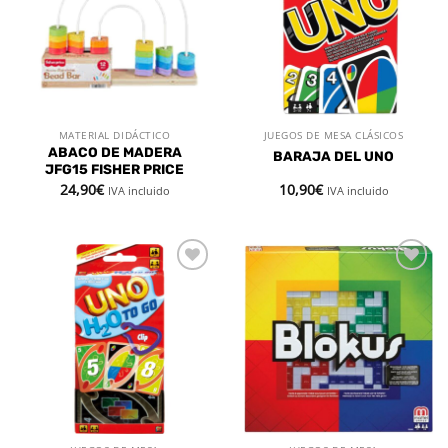
deseos
deseos
MATERIAL DIDÁCTICO
JUEGOS DE MESA CLÁSICOS
ABACO DE MADERA
BARAJA DEL UNO
JFG15 FISHER PRICE
24,90
€
10,90
€
IVA incluido
IVA incluido
Añadir
Añadir
a la
a la
lista de
lista de
deseos
deseos