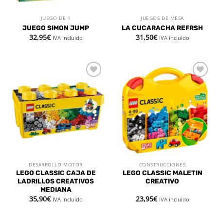
JUEGO DE 1
JUEGOS DE MESA
JUEGO SIMON JUMP
LA CUCARACHA REFRSH
32,95
€
31,50
€
IVA incluido
IVA incluido
Añadir
Añadir
a la
a la
lista de
lista de
deseos
deseos
DESARROLLO MOTOR
CONSTRUCCIONES
LEGO CLASSIC CAJA DE
LEGO CLASSIC MALETIN
LADRILLOS CREATIVOS
CREATIVO
MEDIANA
35,90
€
23,95
€
IVA incluido
IVA incluido