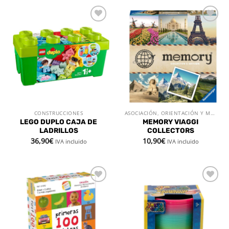
Añadir
Añadir
a la
a la
lista de
lista de
deseos
deseos
CONSTRUCCIONES
ASOCIACIÓN, ORIENTACIÓN Y MEMORIA
LEGO DUPLO CAJA DE
MEMORY VIAGGI
LADRILLOS
COLLECTORS
36,90
€
10,90
€
IVA incluido
IVA incluido
Añadir
Añadir
a la
a la
lista de
lista de
deseos
deseos