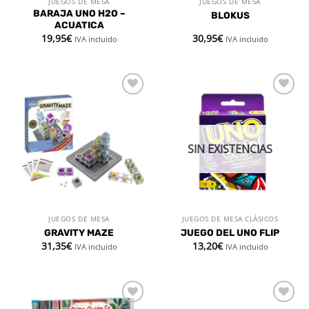
JUEGOS DE MESA
JUEGOS DE MESA
BARAJA UNO H2O –
BLOKUS
ACUATICA
19,95
€
30,95
€
IVA incluido
IVA incluido
Añadir
Añadir
a la
a la
lista de
lista de
deseos
deseos
SIN EXISTENCIAS
JUEGOS DE MESA
JUEGOS DE MESA CLÁSICOS
GRAVITY MAZE
JUEGO DEL UNO FLIP
31,35
€
13,20
€
IVA incluido
IVA incluido