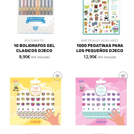
deseos
deseos
BOLÍGRAFOS
MATERIALES AUXILIARES
10 BOLIGRAFOS GEL
1000 PEGATINAS PARA
CLASICOS DJECO
LOS PEQUEÑOS DJECO
8,90
€
12,90
€
IVA incluido
IVA incluido
Añadir
Añadir
a la
a la
lista de
lista de
deseos
deseos