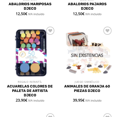
ABALORIOS MARIPOSAS
ABALORIOS PAJAROS
DJECO
DJECO
12,50
€
12,50
€
IVA incluido
IVA incluido
Añadir
Añadir
a la
a la
lista de
lista de
deseos
deseos
SIN EXISTENCIAS
REGALO INFANTÍL
JUEGO SIMBÓLICO
ACUARELAS COLORES DE
ANIMALES DE GRANJA 60
PALETA DE ARTISTA
PIEZAS DJECO
DJECO
23,90
€
39,95
€
IVA incluido
IVA incluido