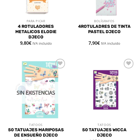
PARA PICAR
BOLÍGRAFOS
4 ROTULADORES
4ROTULADRES DE TINTA
METALICOS ELODIE
PASTEL DJECO
DJECO
9,80
€
7,90
€
IVA incluido
IVA incluido
Añadir
Añadir
a la
a la
lista de
lista de
deseos
deseos
SIN EXISTENCIAS
TATOOS
TATOOS
50 TATUAJES MARIPOSAS
50 TATUAJES WICCA
DE ENSUEÑO DJECO
DJECO