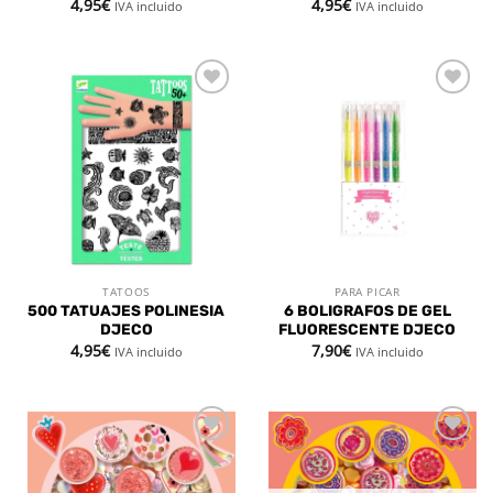
4,95
€
4,95
€
IVA incluido
IVA incluido
Añadir
Añadir
a la
a la
lista de
lista de
deseos
deseos
TATOOS
PARA PICAR
500 TATUAJES POLINESIA
6 BOLIGRAFOS DE GEL
DJECO
FLUORESCENTE DJECO
4,95
€
7,90
€
IVA incluido
IVA incluido
Añadir
Añadir
a la
a la
lista de
lista de