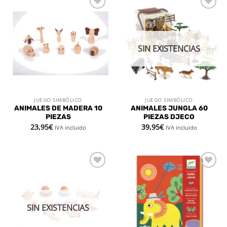
Añadir
Añadir
a la
a la
lista de
lista de
deseos
deseos
SIN EXISTENCIAS
JUEGO SIMBÓLICO
JUEGO SIMBÓLICO
ANIMALES DE MADERA 10
ANIMALES JUNGLA 60
PIEZAS
PIEZAS DJECO
23,95
€
39,95
€
IVA incluido
IVA incluido
Añadir
Añadir
a la
a la
lista de
lista de
deseos
deseos
SIN EXISTENCIAS