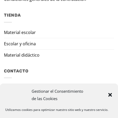
TIENDA
Material escolar
Escolar y oficina
Material didáctico
CONTACTO
Travesía Tomas de Burgui, 8 31013 Ansoáin (Navarra)
Gestionar el Consentimiento
de las Cookies
murazpi@murazpi.com
948 234 436 – 623 195 518
Utilizamos cookies para optimizar nuestro sitio web y nuestro servicio.