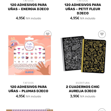
TATOOS
TATOOS
120 ADHESIVOS PARA
120 ADHESIVOS PARA
UÑAS – ENERGIA DJECO
UÑAS – PETIT FLEUR
DJECO
4,95
€
4,95
€
IVA incluido
IVA incluido
Añadir
Añadir
a la
a la
lista de
lista de
deseos
deseos
TATOOS
ESCRITURA
120 ADHESIVOS PARA
2 CUADERNOS CHIC
UÑAS – PLUMAS DJECO
AURELIA DJECO
4,95
€
3,90
€
IVA incluido
IVA incluido