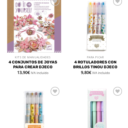
Añadir
Añadir
a la
a la
lista de
lista de
deseos
deseos
KITS DE MANUALIDADES
PARA PICAR
4 CONJUNTOS DE JOYAS
4 ROTULADORES CON
PARA CREAR DJECO
BRILLOS TINOU DJECO
13,90
€
9,80
€
IVA incluido
IVA incluido
Añadir
Añadir
a la
a la
lista de
lista de
deseos
deseos