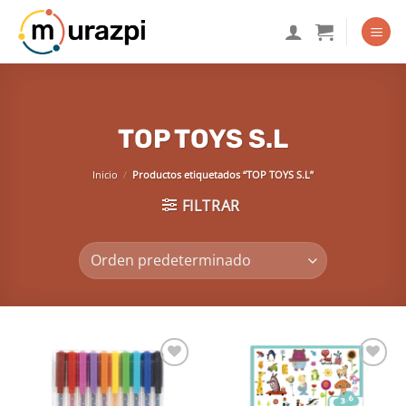
Saltar
al
contenido
TOP TOYS S.L
Inicio
/
Productos etiquetados “TOP TOYS S.L”
FILTRAR
Añadir
Añadir
a la
a la
lista de
lista de