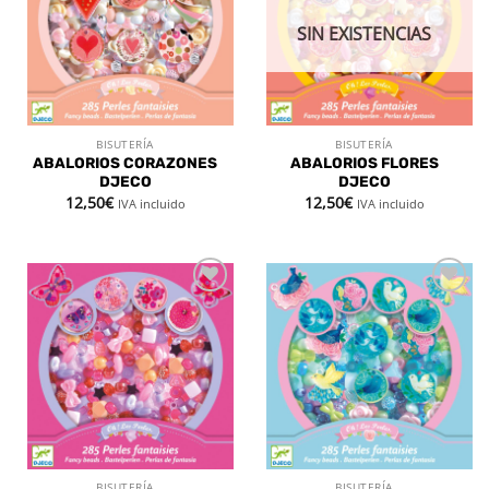
deseos
deseos
SIN EXISTENCIAS
BISUTERÍA
BISUTERÍA
ABALORIOS CORAZONES
ABALORIOS FLORES
DJECO
DJECO
12,50
€
12,50
€
IVA incluido
IVA incluido
Añadir
Añadir
a la
a la
lista de
lista de
deseos
deseos
BISUTERÍA
BISUTERÍA