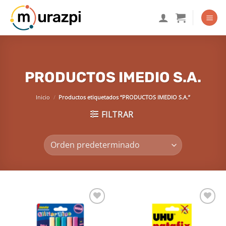
Saltar
al
contenido
PRODUCTOS IMEDIO S.A.
Inicio
/
Productos etiquetados “PRODUCTOS IMEDIO S.A.”
FILTRAR
Añadir
Añadir
a la
a la
lista de
lista de