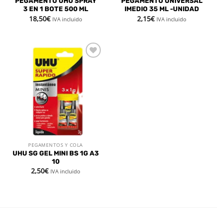
PEGAMENTO UHU SPRAY
PEGAMENTO UNIVERSAL
3 EN 1 BOTE 500 ML
IMEDIO 35 ML -UNIDAD
18,50
€
2,15
€
IVA incluido
IVA incluido
Añadir
a la
lista de
deseos
PEGAMENTOS Y COLA
UHU SG GEL MINI BS 1G A3
10
2,50
€
IVA incluido