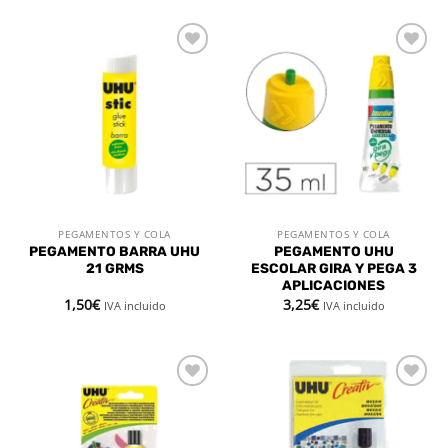
Añadir
Añadir
a la
a la
lista de
lista de
deseos
deseos
PEGAMENTOS Y COLA
PEGAMENTOS Y COLA
PEGAMENTO BARRA UHU
PEGAMENTO UHU
21 GRMS
ESCOLAR GIRA Y PEGA 3
APLICACIONES
1,50
€
3,25
€
IVA incluido
IVA incluido
Añadir
Añadir
a la
a la
lista de
lista de
deseos
deseos