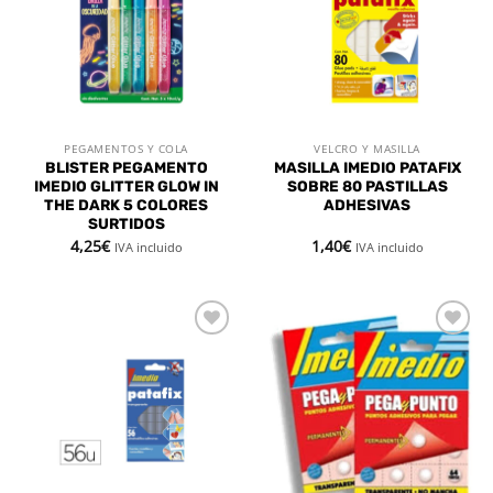
deseos
deseos
PEGAMENTOS Y COLA
VELCRO Y MASILLA
BLISTER PEGAMENTO
MASILLA IMEDIO PATAFIX
IMEDIO GLITTER GLOW IN
SOBRE 80 PASTILLAS
THE DARK 5 COLORES
ADHESIVAS
SURTIDOS
4,25
€
1,40
€
IVA incluido
IVA incluido
Añadir
Añadir
a la
a la
lista de
lista de
deseos
deseos