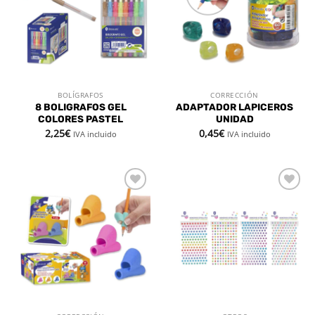
deseos
deseos
BOLÍGRAFOS
CORRECCIÓN
8 BOLIGRAFOS GEL
ADAPTADOR LAPICEROS
COLORES PASTEL
UNIDAD
2,25
€
0,45
€
IVA incluido
IVA incluido
Añadir
Añadir
a la
a la
lista de
lista de
deseos
deseos