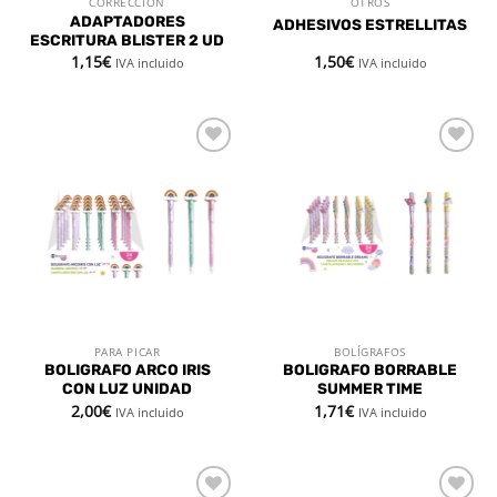
CORRECCIÓN
OTROS
ADAPTADORES
ADHESIVOS ESTRELLITAS
ESCRITURA BLISTER 2 UD
1,15
€
1,50
€
IVA incluido
IVA incluido
Añadir
Añadir
a la
a la
lista de
lista de
deseos
deseos
PARA PICAR
BOLÍGRAFOS
BOLIGRAFO ARCO IRIS
BOLIGRAFO BORRABLE
CON LUZ UNIDAD
SUMMER TIME
2,00
€
1,71
€
IVA incluido
IVA incluido