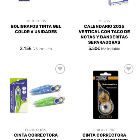
BOLÍGRAFOS
OTROS
BOLIGRAFOS TINTA GEL
CALENDARIO 2025
COLOR 6 UNIDADES
VERTICAL CON TACO DE
NOTAS Y BANDERITAS
SEPARADORAS
2,15
€
5,50
€
IVA incluido
IVA incluido
Añadir
Añadir
a la
a la
lista de
lista de
deseos
deseos
CORRECCIÓN
CORRECCIÓN
CINTA CORRECTORA
CINTA CORRECTORA