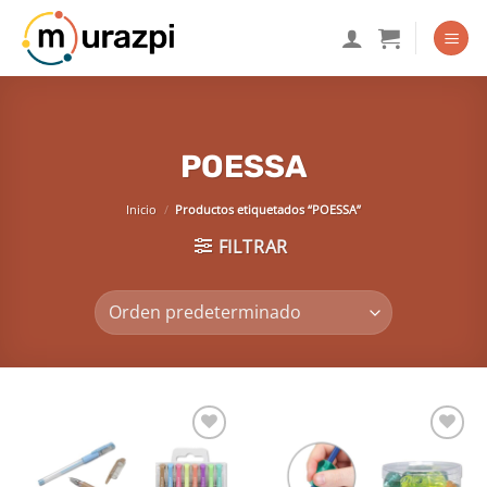
Saltar
al
contenido
POESSA
Inicio
/
Productos etiquetados “POESSA”
FILTRAR
Añadir
Añadir
a la
a la
lista de
lista de