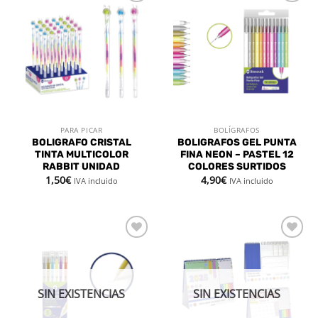
Añadir
Añadir
a la
a la
lista de
lista de
deseos
deseos
PARA PICAR
BOLÍGRAFOS
BOLIGRAFO CRISTAL
BOLIGRAFOS GEL PUNTA
TINTA MULTICOLOR
FINA NEON – PASTEL 12
RABBIT UNIDAD
COLORES SURTIDOS
1,50
€
4,90
€
IVA incluido
IVA incluido
Añadir
Añadir
a la
a la
lista de
lista de
deseos
deseos
SIN EXISTENCIAS
SIN EXISTENCIAS