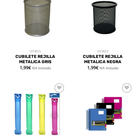
a la
a la
lista de
lista de
deseos
deseos
OTROS
OTROS
CUBILETE REJILLA
CUBILETE REJILLA
METALICA GRIS
METALICA NEGRA
1,99
€
1,99
€
IVA incluido
IVA incluido
Añadir
Añadir
a la
a la
lista de
lista de
deseos
deseos