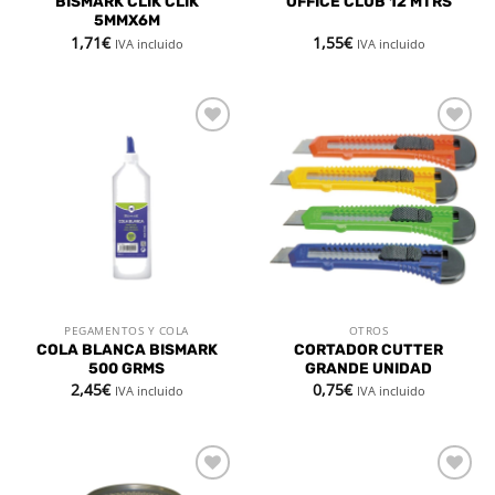
BISMARK CLIK CLIK
OFFICE CLUB 12 MTRS
5MMX6M
1,71
€
1,55
€
IVA incluido
IVA incluido
Añadir
Añadir
a la
a la
lista de
lista de
deseos
deseos
PEGAMENTOS Y COLA
OTROS
COLA BLANCA BISMARK
CORTADOR CUTTER
500 GRMS
GRANDE UNIDAD
2,45
€
0,75
€
IVA incluido
IVA incluido
Añadir
Añadir