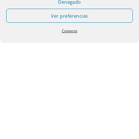
Denegado
Ver preferencias
Añadir
Añadir
a la
a la
Contacto
lista de
lista de
deseos
deseos
OTROS
OTROS
GOMA DE BORRAR EN
KIT ELECTRICO ESCOLAR
BARRA CON TABLAS DE
ESCOLAR
MULTIPLICAR UNIDAD
1,00
€
2,90
€
IVA incluido
IVA incluido
Añadir
Añadir
a la
a la
lista de
lista de