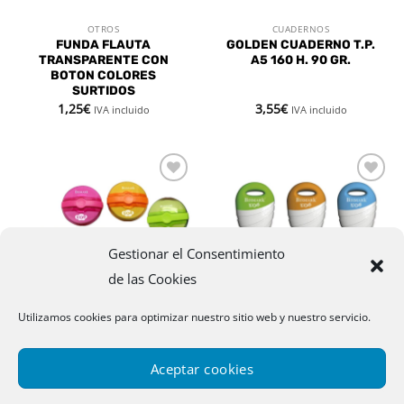
OTROS
CUADERNOS
FUNDA FLAUTA
GOLDEN CUADERNO T.P.
TRANSPARENTE CON
A5 160 H. 90 GR.
BOTON COLORES
SURTIDOS
1,25
€
3,55
€
IVA incluido
IVA incluido
Añadir
Añadir
a la
a la
lista de
lista de
deseos
deseos
Gestionar el Consentimiento
de las Cookies
Utilizamos cookies para optimizar nuestro sitio web y nuestro servicio.
OTROS
OTROS
GOMA DE BORRAR COLOR
GOMA DE BORRAR
Aceptar cookies
GRIP COLORES SURTIDOS
0,75
€
0,50
€
IVA incluido
IVA incluido