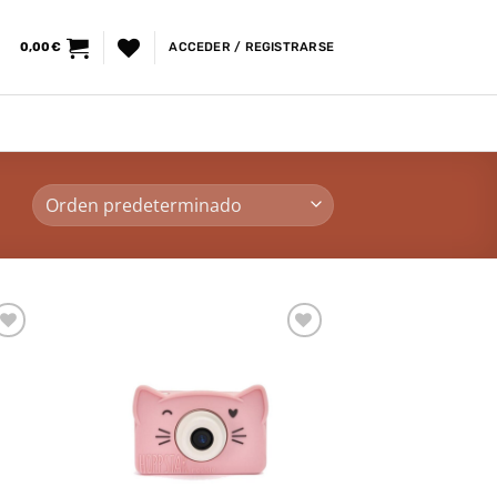
0,00
€
ACCEDER / REGISTRARSE
dir
Añadir
la
a la
a de
lista de
eos
deseos