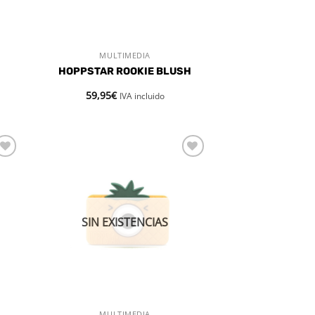
MULTIMEDIA
VISTA RÁPIDA
HOPPSTAR ROOKIE BLUSH
59,95
€
IVA incluido
dir
Añadir
la
a la
a de
lista de
eos
deseos
SIN EXISTENCIAS
MULTIMEDIA