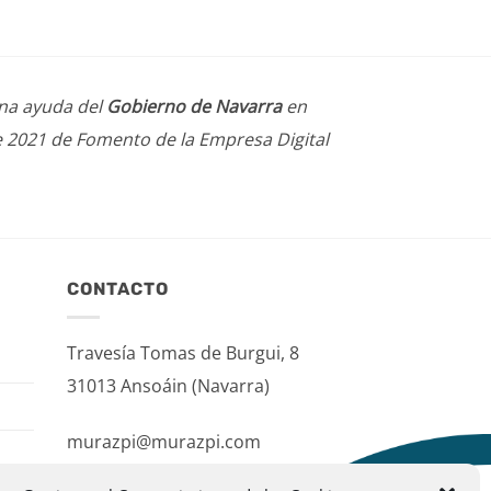
una ayuda del
Gobierno de Navarra
en
e 2021 de Fomento de la Empresa Digital
CONTACTO
Travesía Tomas de Burgui, 8
31013 Ansoáin (Navarra)
murazpi@murazpi.com
948 234 436 – 623 195 518