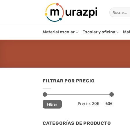
Saltar
Buscar
al
por:
contenido
Material escolar
Escolar y oficina
Mat
FILTRAR POR PRECIO
Precio
Precio
Precio:
20€
—
60€
Filtrar
mínimo
máximo
CATEGORÍAS DE PRODUCTO