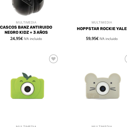
MULTIMEDIA
MULTIMEDIA
VISTA RÁPIDA
VISTA RÁPIDA
CASCOS BANZ ANTIRUIDO
HOPPSTAR ROCKIE YALE
NEGRO KIDZ + 3 AÑOS
24,95
€
59,95
€
IVA incluido
IVA incluido
Añadir
Aña
a la
a 
lista de
list
deseos
des
MULTIMEDIA
MULTIMEDIA