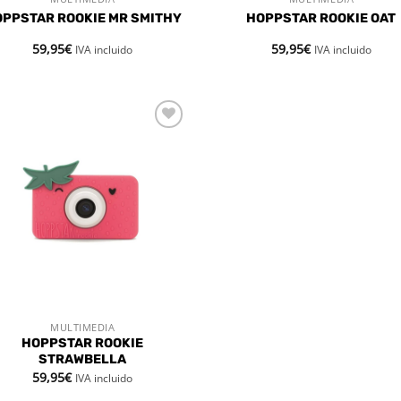
VISTA RÁPIDA
VISTA RÁPIDA
PPSTAR ROOKIE MR SMITHY
HOPPSTAR ROOKIE OAT
59,95
€
59,95
€
IVA incluido
IVA incluido
Añadir
a la
lista de
deseos
MULTIMEDIA
VISTA RÁPIDA
HOPPSTAR ROOKIE
STRAWBELLA
59,95
€
IVA incluido