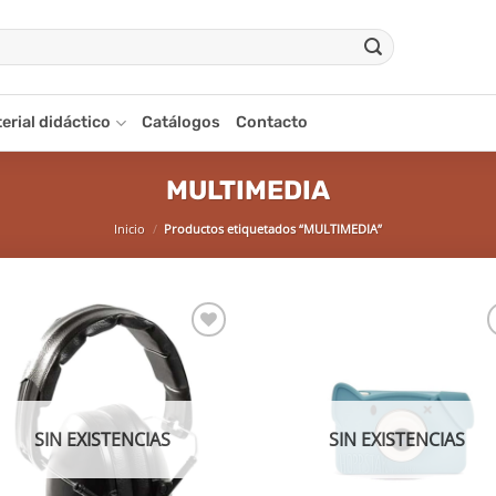
erial didáctico
Catálogos
Contacto
MULTIMEDIA
Inicio
/
Productos etiquetados “MULTIMEDIA”
Añadir
Aña
a la
a 
lista de
list
deseos
des
SIN EXISTENCIAS
SIN EXISTENCIAS