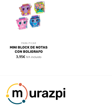
Añadir
a la
lista de
deseos
PARA PICAR
MINI BLOCK DE NOTAS
CON BOLIGRAFO
3,95
€
IVA incluido