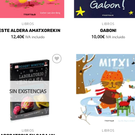
LIBROS
LIBROS
VISTA RÁPIDA
VISTA RÁPIDA
ESTE ALDERA AMATXOREKIN
GABON!
12,40
€
10,00
€
IVA incluido
IVA incluido
Añadir
Aña
a la
a 
lista de
list
deseos
des
SIN EXISTENCIAS
LIBROS
LIBROS
VISTA RÁPIDA
VISTA RÁPIDA