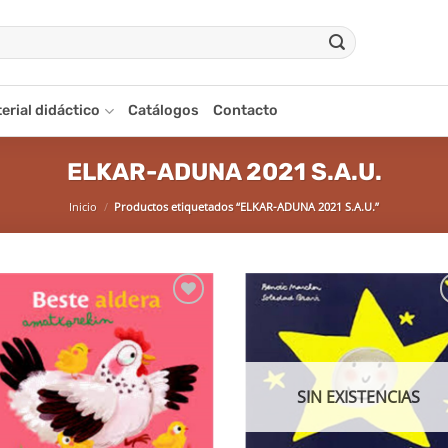
erial didáctico
Catálogos
Contacto
ELKAR-ADUNA 2021 S.A.U.
Inicio
/
Productos etiquetados “ELKAR-ADUNA 2021 S.A.U.”
Añadir
Aña
a la
a 
lista de
list
deseos
des
SIN EXISTENCIAS