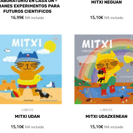
LABORATORIO EN CASA UN –
MITXI NEGUAN
RANES EXPERIMENTOS PARA
FUTUROS CIENTIFICOS
16,99
€
15,10
€
IVA incluido
IVA incluido
Añadir
Aña
a la
a 
lista de
list
deseos
des
LIBROS
LIBROS
VISTA RÁPIDA
VISTA RÁPIDA
MITXI UDAN
MITXI UDAZKENEAN
15,10
€
15,10
€
IVA incluido
IVA incluido