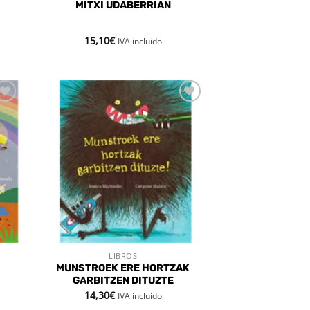
MITXI UDABERRIAN
15,10
€
IVA incluido
dir
Añadir
la
a la
a de
lista de
eos
deseos
LIBROS
VISTA RÁPIDA
MUNSTROEK ERE HORTZAK
GARBITZEN DITUZTE
14,30
€
IVA incluido