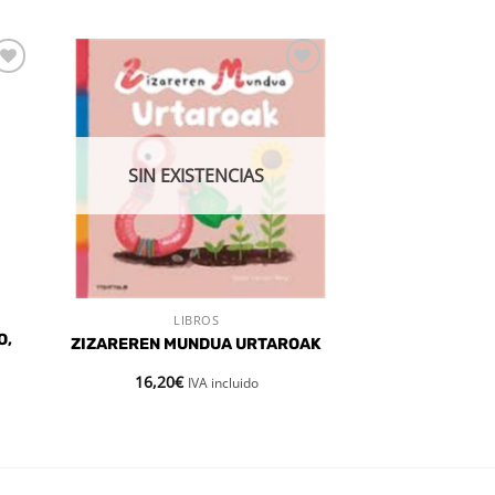
dir
Añadir
la
a la
a de
lista de
eos
deseos
SIN EXISTENCIAS
LIBROS
VISTA RÁPIDA
O,
ZIZAREREN MUNDUA URTAROAK
16,20
€
IVA incluido