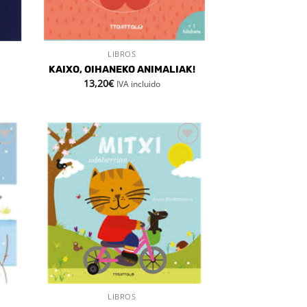
LIBROS
VISTA RÁPIDA
KAIXO, OIHANEKO ANIMALIAK!
13,20
€
IVA incluido
dir
Añadir
la
a la
a de
lista de
eos
deseos
LIBROS
VISTA RÁPIDA