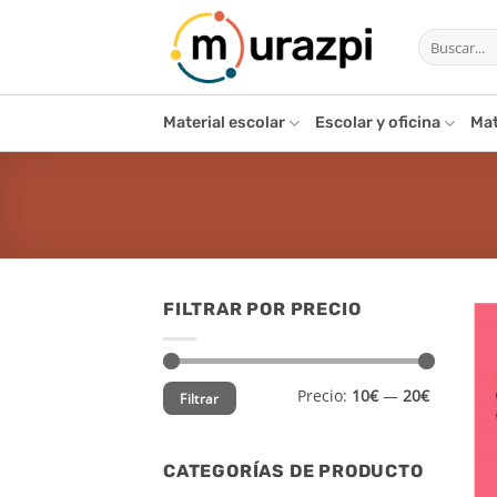
Saltar
Buscar
al
por:
contenido
Material escolar
Escolar y oficina
Mat
FILTRAR POR PRECIO
Precio
Precio
Precio:
10€
—
20€
Filtrar
mínimo
máximo
CATEGORÍAS DE PRODUCTO