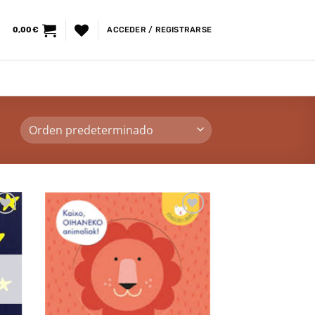
0,00
€
ACCEDER / REGISTRARSE
dir
Añadir
la
a la
a de
lista de
eos
deseos