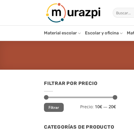
Saltar
Buscar
al
por:
contenido
Material escolar
Escolar y oficina
Mat
FILTRAR POR PRECIO
Precio
Precio
Precio:
10€
—
20€
Filtrar
mínimo
máximo
CATEGORÍAS DE PRODUCTO