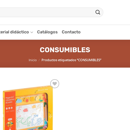
erial didáctico
Catálogos
Contacto
CONSUMIBLES
Inicio
/
Productos etiquetados “CONSUMIBLES”
Añadir
a la
lista de
deseos