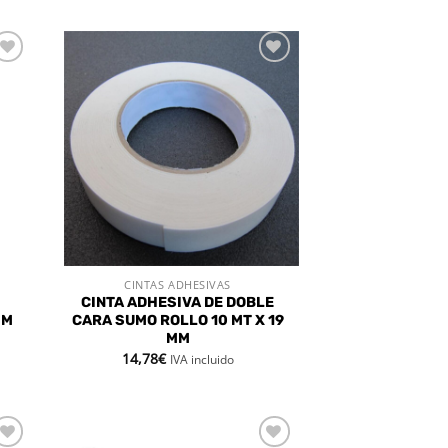
dir
Añadir
la
a la
a de
lista de
eos
deseos
CINTAS ADHESIVAS
VISTA RÁPIDA
CINTA ADHESIVA DE DOBLE
MM
CARA SUMO ROLLO 10 MT X 19
MM
14,78
€
IVA incluido