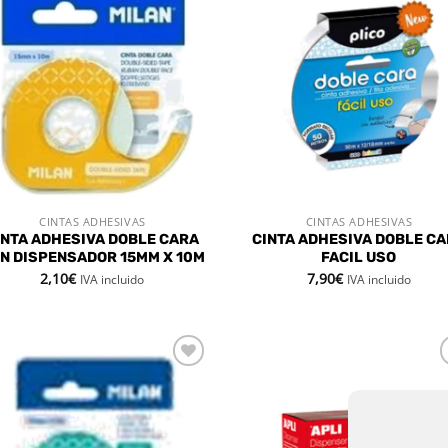
Añadir
Aña
a la
a 
lista de
list
deseos
des
CINTAS ADHESIVAS
CINTAS ADHESIVAS
VISTA RÁPIDA
VISTA RÁPIDA
INTA ADHESIVA DOBLE CARA
CINTA ADHESIVA DOBLE C
N DISPENSADOR 15MM X 10M
FACIL USO
2,10
€
7,90
€
IVA incluido
IVA incluido
Añadir
Aña
a la
a 
lista de
list
deseos
des