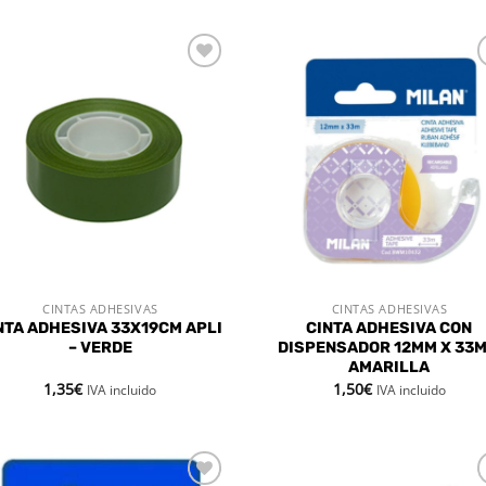
Añadir
Aña
a la
a 
lista de
list
deseos
des
CINTAS ADHESIVAS
CINTAS ADHESIVAS
VISTA RÁPIDA
VISTA RÁPIDA
NTA ADHESIVA 33X19CM APLI
CINTA ADHESIVA CON
– VERDE
DISPENSADOR 12MM X 33
AMARILLA
1,35
€
1,50
€
IVA incluido
IVA incluido