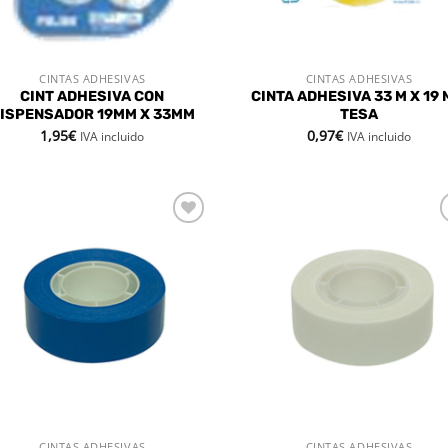
CINTAS ADHESIVAS
CINTAS ADHESIVAS
VISTA RÁPIDA
VISTA RÁPIDA
CINT ADHESIVA CON
CINTA ADHESIVA 33 M X 19
ISPENSADOR 19MM X 33MM
TESA
1,95
€
0,97
€
IVA incluido
IVA incluido
Añadir
Aña
a la
a 
lista de
list
deseos
des
CINTAS ADHESIVAS
CINTAS ADHESIVAS