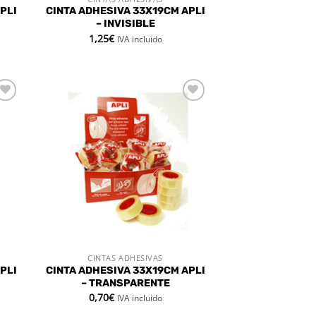
VISTA RÁPIDA
PLI
CINTA ADHESIVA 33X19CM APLI
– INVISIBLE
1,25
€
IVA incluido
dir
Añadir
la
a la
a de
lista de
eos
deseos
CINTAS ADHESIVAS
VISTA RÁPIDA
PLI
CINTA ADHESIVA 33X19CM APLI
– TRANSPARENTE
0,70
€
IVA incluido