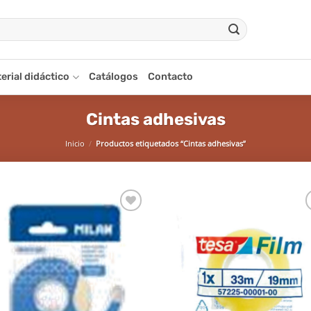
erial didáctico
Catálogos
Contacto
Cintas adhesivas
Inicio
/
Productos etiquetados “Cintas adhesivas”
Añadir
Aña
a la
a 
lista de
list
deseos
des