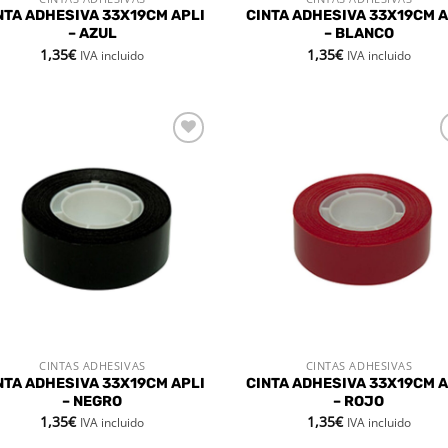
VISTA RÁPIDA
VISTA RÁPIDA
NTA ADHESIVA 33X19CM APLI
CINTA ADHESIVA 33X19CM A
– AZUL
– BLANCO
1,35
€
1,35
€
IVA incluido
IVA incluido
Añadir
Aña
a la
a 
lista de
list
deseos
des
CINTAS ADHESIVAS
CINTAS ADHESIVAS
VISTA RÁPIDA
VISTA RÁPIDA
NTA ADHESIVA 33X19CM APLI
CINTA ADHESIVA 33X19CM A
– NEGRO
– ROJO
1,35
€
1,35
€
IVA incluido
IVA incluido