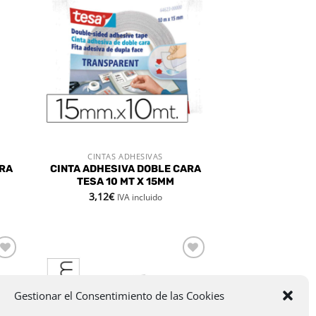
dir
Añadir
la
a la
a de
lista de
eos
deseos
CINTAS ADHESIVAS
VISTA RÁPIDA
ARA
CINTA ADHESIVA DOBLE CARA
TESA 10 MT X 15MM
3,12
€
IVA incluido
dir
Añadir
la
a la
a de
lista de
Gestionar el Consentimiento de las Cookies
eos
deseos