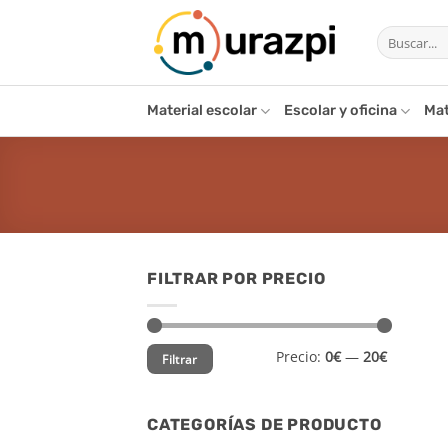
Saltar
Buscar
al
por:
contenido
Material escolar
Escolar y oficina
Mat
FILTRAR POR PRECIO
Precio
Precio
Precio:
0€
—
20€
Filtrar
mínimo
máximo
CATEGORÍAS DE PRODUCTO