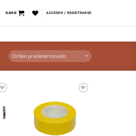
0,00
€
ACCEDER / REGISTRARSE
dir
Añadir
la
a la
a de
lista de
eos
deseos