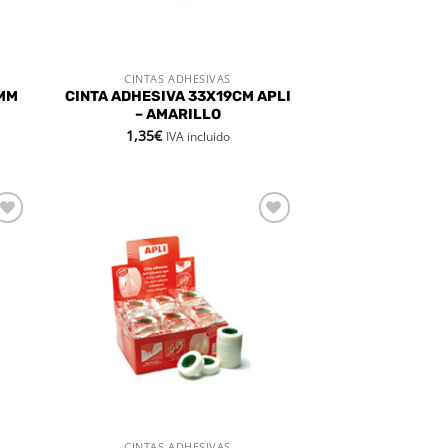
CINTAS ADHESIVAS
VISTA RÁPIDA
 MM
CINTA ADHESIVA 33X19CM APLI
– AMARILLO
1,35
€
IVA incluido
dir
Añadir
la
a la
a de
lista de
eos
deseos
CINTAS ADHESIVAS