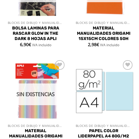
BLOCKS DE DIBUJO Y MANUALIDADES
BLOCKS DE DIBUJO Y MANUALIDADES
BOLSA LAMINAS PARA
MATERIAL
RASCAR GLOW IN THE
MANUALIDADES ORIGAMI
DARK 8 HOJAS APLI
15X15CM COLORES 50H
6,90
€
2,98
€
IVA incluido
IVA incluido
Añadir
Añadir
a la
a la
lista de
lista de
deseos
deseos
SIN EXISTENCIAS
BLOCKS DE DIBUJO Y MANUALIDADES
BLOCKS DE DIBUJO Y MANUALIDADES
MATERIAL
PAPEL COLOR
MANUALIDADES ORIGAMI
LIDERPAPEL A4 80G/M2