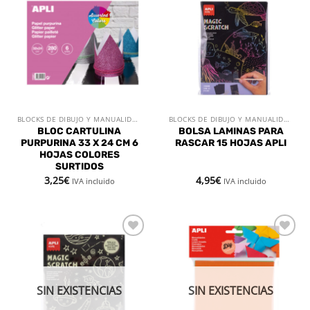
Añadir
Añadir
a la
a la
lista de
lista de
deseos
deseos
BLOCKS DE DIBUJO Y MANUALIDADES
BLOCKS DE DIBUJO Y MANUALIDADES
BLOC CARTULINA
BOLSA LAMINAS PARA
PURPURINA 33 X 24 CM 6
RASCAR 15 HOJAS APLI
HOJAS COLORES
SURTIDOS
3,25
€
4,95
€
IVA incluido
IVA incluido
Añadir
Añadir
a la
a la
lista de
lista de
deseos
deseos
SIN EXISTENCIAS
SIN EXISTENCIAS