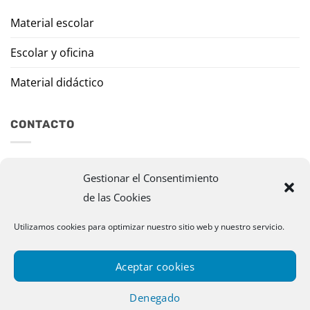
Material escolar
Escolar y oficina
Material didáctico
CONTACTO
Travesía Tomas de Burgui, 8 31013 Ansoáin (Navarra)
Gestionar el Consentimiento
de las Cookies
murazpi@murazpi.com
948 234 436 – 623 195 518
Utilizamos cookies para optimizar nuestro sitio web y nuestro servicio.
Aceptar cookies
Denegado