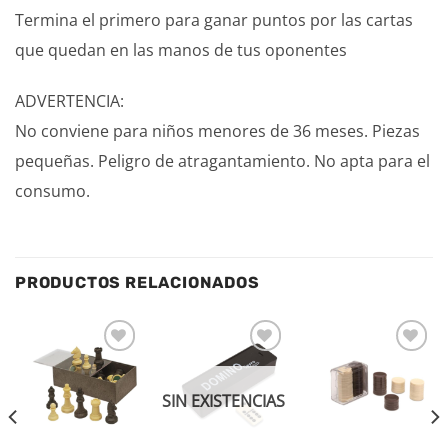
Termina el primero para ganar puntos por las cartas
que quedan en las manos de tus oponentes
ADVERTENCIA:
No conviene para niños menores de 36 meses. Piezas
pequeñas. Peligro de atragantamiento. No apta para el
consumo.
PRODUCTOS RELACIONADOS
Añadir
Añadir
Añadir
a la
a la
a la
lista de
lista de
lista de
SIN EXISTENCIAS
deseos
deseos
deseos