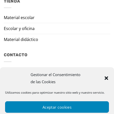
TIENDA
Material escolar
Escolar y oficina
Material didáctico
CONTACTO
Travesía Tomas de Burgui, 8 31013 Ansoáin (Navarra)
Gestionar el Consentimiento
de las Cookies
murazpi@murazpi.com
948 234 436 – 623 195 518
Utilizamos cookies para optimizar nuestro sitio web y nuestro servicio.
Aceptar cookies