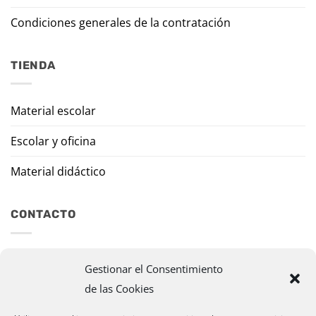
Condiciones generales de la contratación
TIENDA
Material escolar
Escolar y oficina
Material didáctico
CONTACTO
Travesía Tomas de Burgui, 8 31013 Ansoáin (Navarra)
Gestionar el Consentimiento
de las Cookies
murazpi@murazpi.com
948 234 436 – 623 195 518