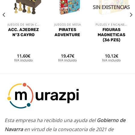
a la
a la
a la
lista de
lista de
lista de
SIN EXISTENCIAS
deseos
deseos
deseos
JUEGOS DE MESA CLÁSICOS
JUEGOS DE MESA
PUZLES Y ENCAJABLES
ACC. AJEDREZ
PIRATES
FIGURAS
Nº3 CAYRO
ADVENTURE
MAGNETICAS
(36 PZS)
11,60
€
19,47
€
10,12
€
IVA incluido
IVA incluido
IVA incluido
Esta empresa ha recibido una ayuda del
Gobierno de
Navarra
en virtud de la convocatoria de 2021 de