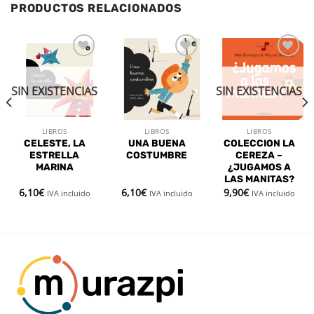
PRODUCTOS RELACIONADOS
Añadir
Añadir
Añadir
a la
a la
a la
lista de
lista de
lista de
SIN EXISTENCIAS
SIN EXISTENCIAS
deseos
deseos
deseos
LIBROS
LIBROS
LIBROS
CELESTE, LA
UNA BUENA
COLECCION LA
ESTRELLA
COSTUMBRE
CEREZA –
MARINA
¿JUGAMOS A
LAS MANITAS?
6,10
€
6,10
€
9,90
€
IVA incluido
IVA incluido
IVA incluido