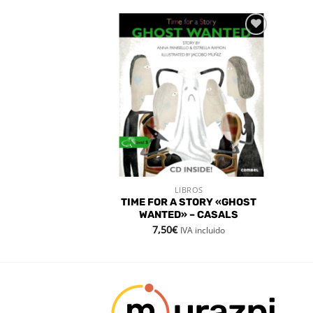
Añadir
Añadir
a la
a la
lista de
lista de
deseos
deseos
BROS
LIBROS
 RÁPIDA
VISTA RÁPIDA
TIME FOR A STORY «GHOST
DENTRO!
WANTED» – CASALS
7,50
€
IVA incluido
IVA incluido