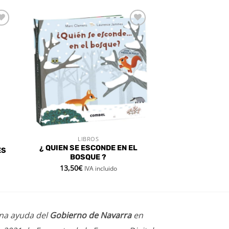
dir
Añadir
a
a la
 de
lista de
eos
deseos
LIBROS
VISTA RÁPIDA
¿ QUIEN SE ESCONDE EN EL
ES
BOSQUE ?
13,50
€
IVA incluido
una ayuda del
Gobierno de Navarra
en