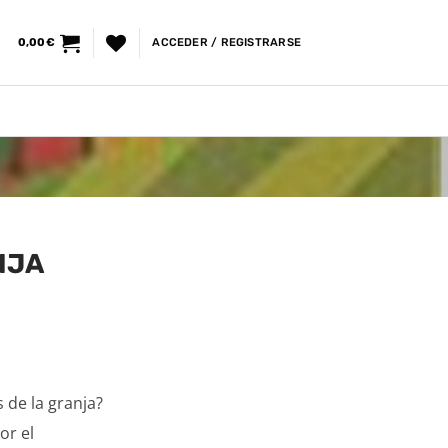
0,00
€
ACCEDER / REGISTRARSE
NJA
 de la granja?
or el