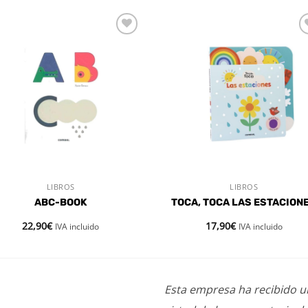
Añadir
Aña
a la
a l
lista de
lista
deseos
des
LIBROS
LIBROS
VISTA RÁPIDA
VISTA RÁPIDA
ABC-BOOK
TOCA, TOCA LAS ESTACION
22,90
€
17,90
€
IVA incluido
IVA incluido
Esta empresa ha recibido 