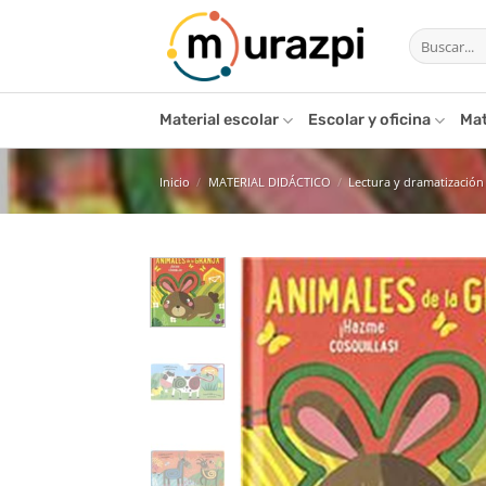
Saltar
Buscar
al
por:
contenido
Material escolar
Escolar y oficina
Mat
Inicio
/
MATERIAL DIDÁCTICO
/
Lectura y dramatización