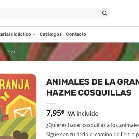
erial didáctico
Catálogos
Contacto
/
Libros
ANIMALES DE LA GRA
HAZME COSQUILLAS
Añadir
a la
lista
7,95
€
de
IVA incluido
deseos
¿Quieres hacer cosquillas a los animales
Sigue con tu dedo el camino de fieltro p