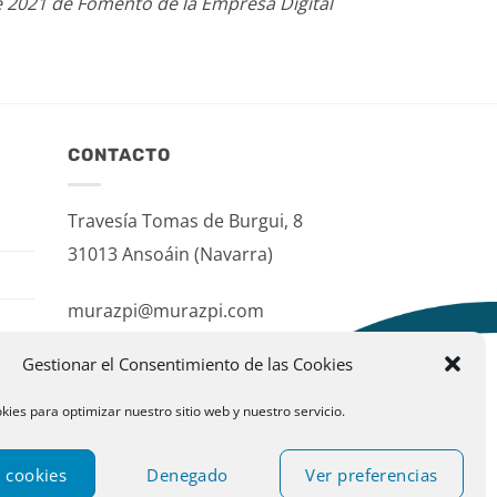
e 2021 de Fomento de la Empresa Digital
CONTACTO
Travesía Tomas de Burgui, 8
31013 Ansoáin (Navarra)
murazpi@murazpi.com
948 234 436 – 623 195 518
Gestionar el Consentimiento de las Cookies
kies para optimizar nuestro sitio web y nuestro servicio.
 cookies
Denegado
Ver preferencias