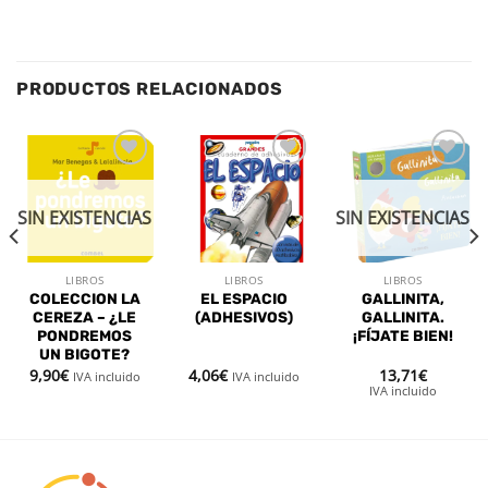
PRODUCTOS RELACIONADOS
Añadir
Añadir
Añadir
a la
a la
a la
lista de
lista de
lista de
SIN EXISTENCIAS
SIN EXISTENCIAS
deseos
deseos
deseos
LIBROS
LIBROS
LIBROS
COLECCION LA
EL ESPACIO
GALLINITA,
CEREZA – ¿LE
(ADHESIVOS)
GALLINITA.
PONDREMOS
¡FÍJATE BIEN!
UN BIGOTE?
9,90
€
4,06
€
13,71
€
IVA incluido
IVA incluido
IVA incluido