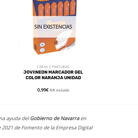
dir
Añadir
a
a la
 de
lista de
eos
deseos
SIN EXISTENCIAS
CERAS Y PINTURAS
VISTA RÁPIDA
JOVI!NEON MARCADOR GEL
COLOR NARANJA UNIDAD
0,99
€
IVA incluido
una ayuda del
Gobierno de Navarra
en
e 2021 de Fomento de la Empresa Digital