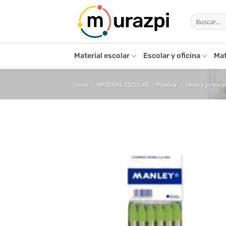
Saltar
Buscar
al
por:
contenido
Material escolar
Escolar y oficina
Mat
Inicio
/
MATERIAL ESCOLAR
/
Plástica
/
Ceras y pintura
Añ
l
de