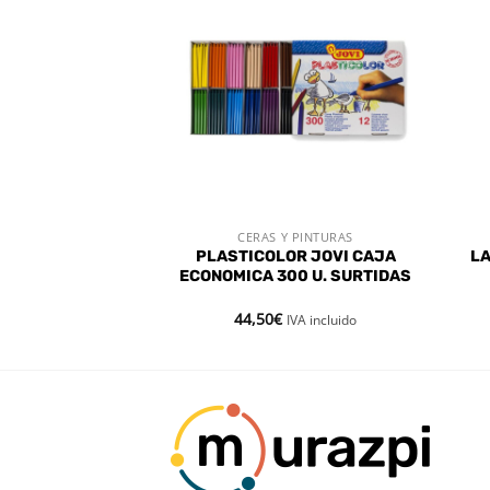
Añadir
Añadir
a la
a la
lista de
lista de
deseos
deseos
 PINTURAS
CERAS Y PINTURAS
 RÁPIDA
VISTA RÁPIDA
K LAP. ALPINO
PLASTICOLOR JOVI CAJA
LA
 ( 24 UNID X 12
ECONOMICA 300 U. SURTIDAS
L.)
44,50
€
IVA incluido
IVA incluido