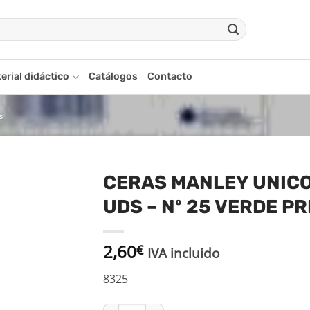
erial didáctico
Catálogos
Contacto
s
CERAS MANLEY UNICO
UDS – Nº 25 VERDE P
adir
a la
ista
2,60
€
de
IVA incluido
seos
8325