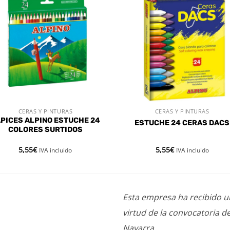
Añadir
Aña
a la
a l
lista de
lista
deseos
des
CERAS Y PINTURAS
CERAS Y PINTURAS
VISTA RÁPIDA
VISTA RÁPIDA
PICES ALPINO ESTUCHE 24
ESTUCHE 24 CERAS DACS
COLORES SURTIDOS
5,55
€
5,55
€
IVA incluido
IVA incluido
Esta empresa ha recibido 
virtud de la convocatoria d
Navarra.