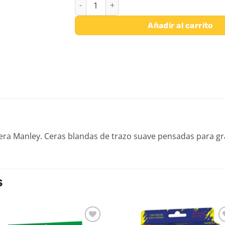
CERAS MANLEY UNICOLOR 12 UDS - Nº 25 V
Añadir al carrito
era Manley. Ceras blandas de trazo suave pensadas para gra
S