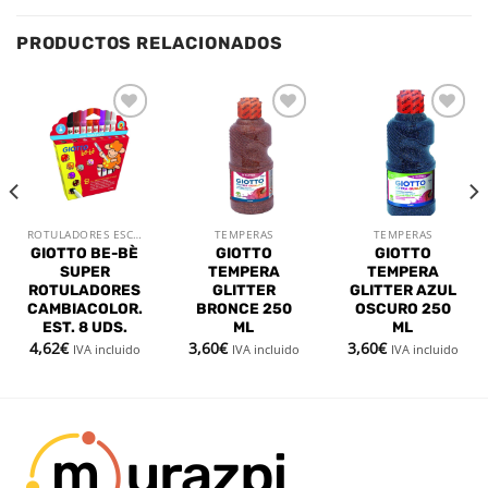
PRODUCTOS RELACIONADOS
Añadir
Añadir
Añadir
a la
a la
a la
lista de
lista de
lista de
deseos
deseos
deseos
ROTULADORES ESCOLARES
TEMPERAS
TEMPERAS
GIOTTO BE-BÈ
GIOTTO
GIOTTO
SUPER
TEMPERA
TEMPERA
ROTULADORES
GLITTER
GLITTER AZUL
CAMBIACOLOR.
BRONCE 250
OSCURO 250
EST. 8 UDS.
ML
ML
4,62
€
3,60
€
3,60
€
IVA incluido
IVA incluido
IVA incluido