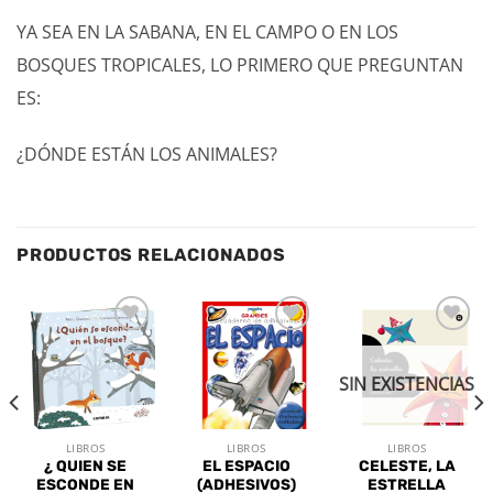
YA SEA EN LA SABANA, EN EL CAMPO O EN LOS
BOSQUES TROPICALES, LO PRIMERO QUE PREGUNTAN
ES:
¿DÓNDE ESTÁN LOS ANIMALES?
PRODUCTOS RELACIONADOS
Añadir
Añadir
Añadir
a la
a la
a la
lista de
lista de
lista de
SIN EXISTENCIAS
deseos
deseos
deseos
LIBROS
LIBROS
LIBROS
¿ QUIEN SE
EL ESPACIO
CELESTE, LA
ESCONDE EN
(ADHESIVOS)
ESTRELLA