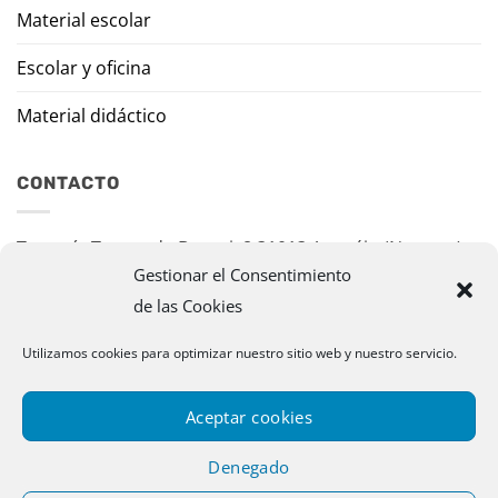
Material escolar
Escolar y oficina
Material didáctico
CONTACTO
Travesía Tomas de Burgui, 8 31013 Ansoáin (Navarra)
Gestionar el Consentimiento
murazpi@murazpi.com
de las Cookies
948 234 436 – 623 195 518
Utilizamos cookies para optimizar nuestro sitio web y nuestro servicio.
Aceptar cookies
Denegado