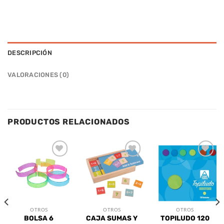
DESCRIPCIÓN
VALORACIONES (0)
PRODUCTOS RELACIONADOS
Añadir
Añadir
Añadir
a la
a la
a la
lista de
lista de
lista de
deseos
deseos
deseos
OTROS
OTROS
OTROS
BOLSA 6
CAJA SUMAS Y
TOPILUDO 120