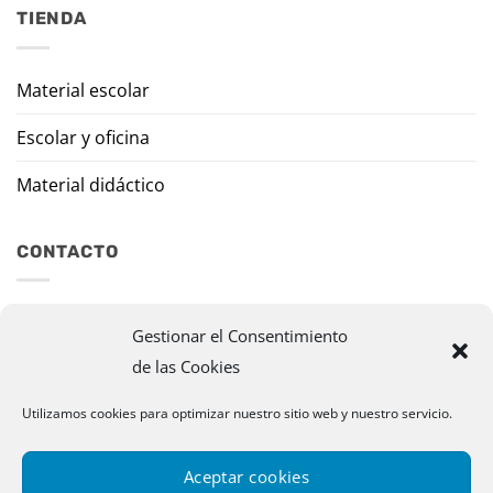
TIENDA
Material escolar
Escolar y oficina
Material didáctico
CONTACTO
Travesía Tomas de Burgui, 8 31013 Ansoáin (Navarra)
Gestionar el Consentimiento
de las Cookies
murazpi@murazpi.com
948 234 436 – 623 195 518
Utilizamos cookies para optimizar nuestro sitio web y nuestro servicio.
Aceptar cookies