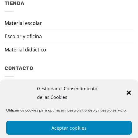
TIENDA
Material escolar
Escolar y oficina
Material didáctico
CONTACTO
Travesía Tomas de Burgui, 8 31013 Ansoáin (Navarra)
Gestionar el Consentimiento
de las Cookies
murazpi@murazpi.com
Utilizamos cookies para optimizar nuestro sitio web y nuestro servicio.
948 234 436 – 623 195 518
Aceptar cookies