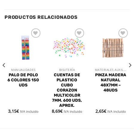
PRODUCTOS RELACIONADOS
Añadir
Añadir
Añadir
a la
a la
a la
lista de
lista de
lista de
deseos
deseos
deseos
MANUALIDADES
BISUTERÍA
MATERIALES AUXILIARES
PALO DE POLO
CUENTAS DE
PINZA MADERA
6 COLORES 150
PLASTICO
NATURAL
UDS
CUBO
48X7MM –
CORAZON
48UDS
MULTICOLOR
7MM. 600 UDS,
APROX.
3,15
€
8,69
€
2,65
€
IVA incluido
IVA incluido
IVA incluido