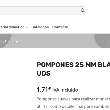
erial didáctico
Catálogos
Contacto
s y Limpiapipas
POMPONES 25 MM BL
UDS
adir
a la
ista
1,71
€
de
IVA incluido
seos
Pompones suaves para realizar muñeco
utilizar como detalle final para sombre