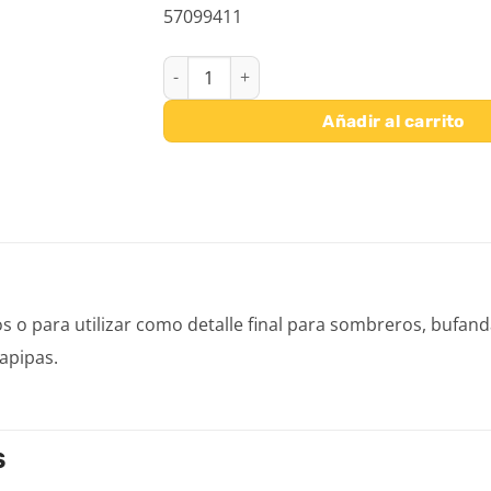
57099411
POMPONES 25 MM BLANCO 50 UDS cantida
Añadir al carrito
 para utilizar como detalle final para sombreros, bufandas
apipas.
S