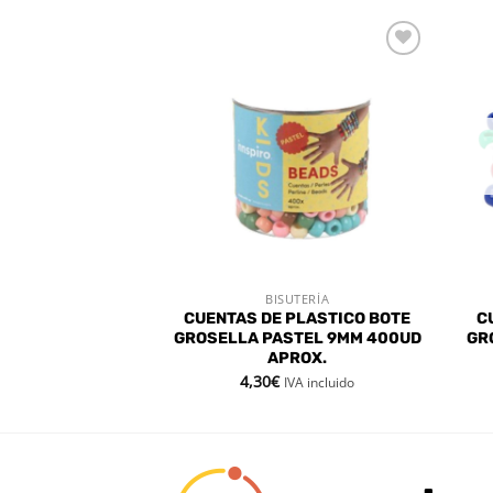
Añadir
Añadir
a la
a la
lista de
lista de
deseos
deseos
 LIMPIAPIPAS
BISUTERÍA
 RÁPIDA
VISTA RÁPIDA
M AMARILLO 50
CUENTAS DE PLASTICO BOTE
C
DS
GROSELLA PASTEL 9MM 400UD
GR
APROX.
4,30
€
VA incluido
IVA incluido