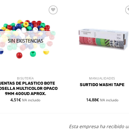
Añadir
Aña
a la
a l
lista de
lista
deseos
des
SIN EXISTENCIAS
BISUTERÍA
MANUALIDADES
VISTA RÁPIDA
VISTA RÁPIDA
UENTAS DE PLASTICO BOTE
SURTIDO WASHI TAPE
OSELLA MULTICOLOR OPACO
9MM 400UD APROX.
4,51
€
14,88
€
IVA incluido
IVA incluido
Esta empresa ha recibido 