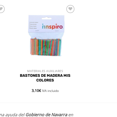
dir
Añadir
a
a la
 de
lista de
eos
deseos
MATERIALES AUXILIARES
VISTA RÁPIDA
BASTONES DE MADERA MIS
COLORES
3,10
€
IVA incluido
una ayuda del
Gobierno de Navarra
en