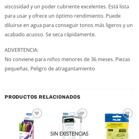
viscosidad y un poder cubriente excelentes. Está lista
para usar y ofrece un óptimo rendimiento. Puede
diluirse en agua para conseguir tonos más ligeros y un
acabado acuoso. Se seca rápidamente.
ADVERTENCIA:
No conviene para niños menores de 36 meses. Piezas
pequeñas. Peligro de atragantamiento
PRODUCTOS RELACIONADOS
Añadir
Añadir
Añadir
a la
a la
a la
lista de
lista de
lista de
SIN EXISTENCIAS
deseos
deseos
deseos