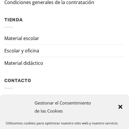
Condiciones generales de la contratación
TIENDA
Material escolar
Escolar y oficina
Material didáctico
CONTACTO
Travesía Tomas de Burgui, 8 31013 Ansoáin (Navarra)
Gestionar el Consentimiento
de las Cookies
murazpi@murazpi.com
948 234 436 – 623 195 518
Utilizamos cookies para optimizar nuestro sitio web y nuestro servicio.