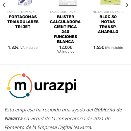
LÁPICES, GOMAS Y SACAPUNTAS
CALCULADORAS Y RELOJES
NOTAS ADHESIVAS Y SEÑALIZADORES
PORTAGOMAS
BLISTER
BLOC 50
TRIANGULARES
CALCULADORA
NOTAS
TRI JET
CIENTIFICA
TRANSP.
240
AMARILLO
FUNCIONES
BLANCA
1,82
€
12,00
€
1,55
€
IVA incluido
IVA incluido
IVA incluido
Esta empresa ha recibido una ayuda del
Gobierno de
Navarra
en virtud de la convocatoria de 2021 de
Fomento de la Empresa Digital Navarra.