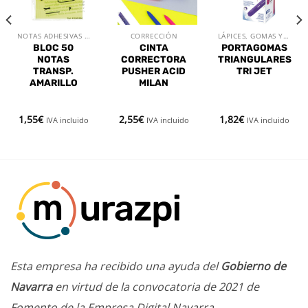
deseos
deseos
deseos
NOTAS ADHESIVAS Y SEÑALIZADORES
CORRECCIÓN
LÁPICES, GOMAS Y SACAPUNTAS
BLOC 50
CINTA
PORTAGOMAS
NOTAS
CORRECTORA
TRIANGULARES
TRANSP.
PUSHER ACID
TRI JET
AMARILLO
MILAN
1,55
€
2,55
€
1,82
€
IVA incluido
IVA incluido
IVA incluido
Esta empresa ha recibido una ayuda del
Gobierno de
Navarra
en virtud de la convocatoria de 2021 de
Fomento de la Empresa Digital Navarra.