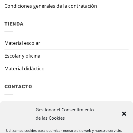
Condiciones generales de la contratación
TIENDA
Material escolar
Escolar y oficina
Material didáctico
CONTACTO
Travesía Tomas de Burgui, 8 31013 Ansoáin (Navarra)
Gestionar el Consentimiento
de las Cookies
murazpi@murazpi.com
948 234 436 – 623 195 518
Utilizamos cookies para optimizar nuestro sitio web y nuestro servicio.