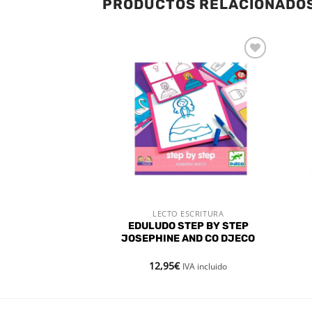
PRODUCTOS RELACIONADO
Añadir
Añadir
a la
a la
lista de
lista de
deseos
deseos
STENCIAS
ESCRITURA
LECTO ESCRITURA
 RÁPIDA
VISTA RÁPIDA
JA Y PUNZON
EDULUDO STEP BY STEP
URA (4SETS)
JOSEPHINE AND CO DJECO
ROS
12,95
€
IVA incluido
IVA incluido