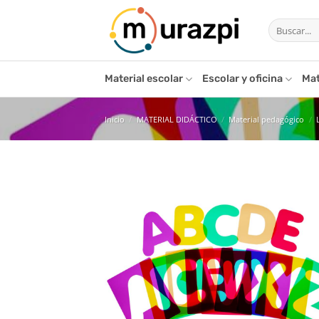
Saltar
Buscar
al
por:
contenido
Material escolar
Escolar y oficina
Mat
Inicio
/
MATERIAL DIDÁCTICO
/
Material pedagógico
/
Añ
l
de