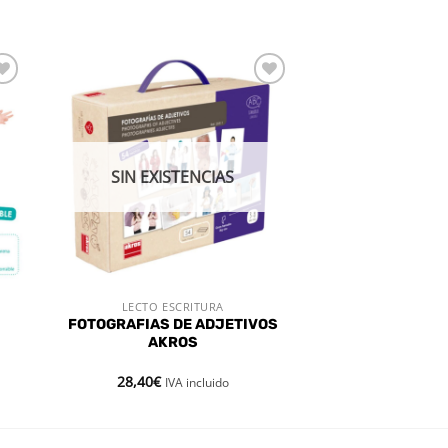
dir
Añadir
a
a la
 de
lista de
eos
deseos
SIN EXISTENCIAS
LECTO ESCRITURA
VISTA RÁPIDA
FOTOGRAFIAS DE ADJETIVOS
AKROS
28,40
€
IVA incluido