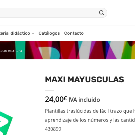
erial didáctico
Catálogos
Contacto
Lecto escritura
MAXI MAYUSCULAS
adir
24,00
a la
€
IVA incluido
ista
de
Plantillas traslúcidas de fácil trazo que
seos
aprendizaje de los números y las canti
430899