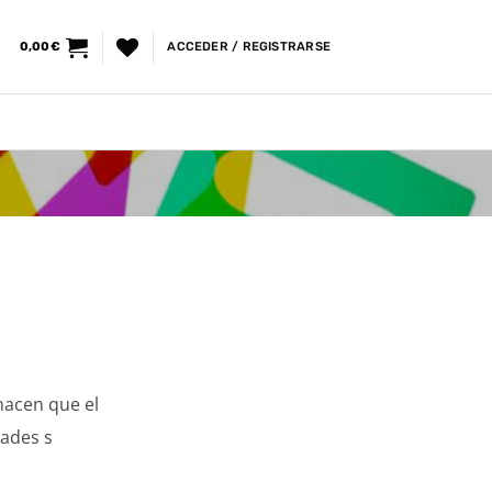
0,00
€
ACCEDER / REGISTRARSE
 hacen que el
dades s