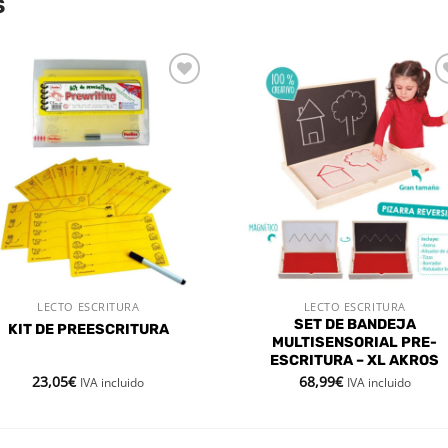
S
Añadir
Aña
a la
a l
lista de
lista
deseos
des
LECTO ESCRITURA
LECTO ESCRITURA
VISTA RÁPIDA
VISTA RÁPIDA
SET DE BANDEJA
KIT DE PREESCRITURA
MULTISENSORIAL PRE-
ESCRITURA – XL AKROS
23,05
€
68,99
€
IVA incluido
IVA incluido