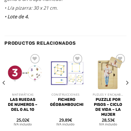
• L/a pizarra: 30 x 21 cm.
• Lote de 4.
PRODUCTOS RELACIONADOS
Añadir
Añadir
Añadir
a la
a la
a la
lista de
lista de
lista de
deseos
deseos
deseos
MATEMÁTICAS
CONSTRUCCIONES
PUZLES Y ENCAJABLES
LAS RUEDAS
FICHERO
PUZZLE POR
DE NUMEROS –
GÉOBAMBOUCHI
PISOS – CICLO
DEL 0 AL 10
DE VIDA – LA
MUJER
25,02
€
29,89
€
28,53
€
IVA incluido
IVA incluido
IVA incluido