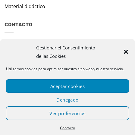
Material didáctico
CONTACTO
Travesía Tomas de Burgui, 8 31013 Ansoáin (Navarra)
Gestionar el Consentimiento
de las Cookies
murazpi@murazpi.com
948 234 436 – 623 195 518
Utilizamos cookies para optimizar nuestro sitio web y nuestro servicio.
Aceptar cookies
Denegado
Ver preferencias
Copyright 2026 © Murazpi. Todos los derechos reservados |
Contacto
Designed by Publispace