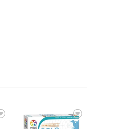
dir
Añadir
a
a la