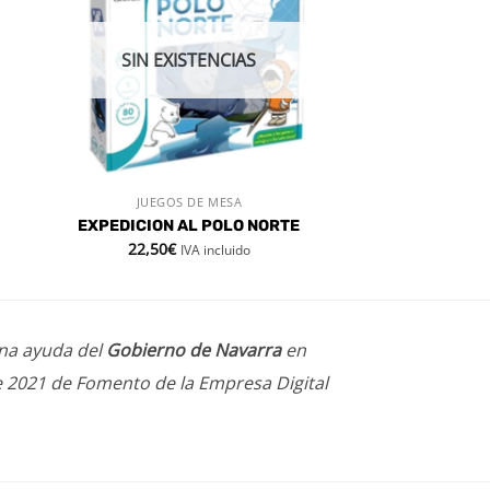
 de
lista de
eos
deseos
SIN EXISTENCIAS
JUEGOS DE MESA
VISTA RÁPIDA
EXPEDICION AL POLO NORTE
22,50
€
IVA incluido
una ayuda del
Gobierno de Navarra
en
e 2021 de Fomento de la Empresa Digital