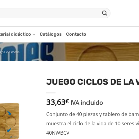
erial didáctico
Catálogos
Contacto
egos de mesa
JUEGO CICLOS DE LA 
Añadir
33,63
a la
€
IVA incluido
lista
de
Conjunto de 40 piezas y tablero de ba
deseos
muestra el ciclo de la vida de 10 seres v
40NWBCV