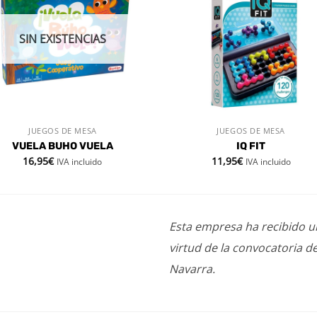
lista de
lista
deseos
des
SIN EXISTENCIAS
JUEGOS DE MESA
JUEGOS DE MESA
VISTA RÁPIDA
VISTA RÁPIDA
VUELA BUHO VUELA
IQ FIT
16,95
€
11,95
€
IVA incluido
IVA incluido
Esta empresa ha recibido 
virtud de la convocatoria d
Navarra.