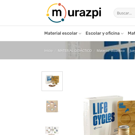
Saltar
Buscar
al
por:
contenido
Material escolar
Escolar y oficina
Mat
Inicio
/
MATERIAL DIDÁCTICO
/
Material didáctico
/
Ju