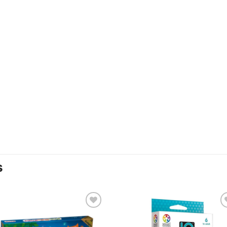
S
Añadir
Aña
a la
a l