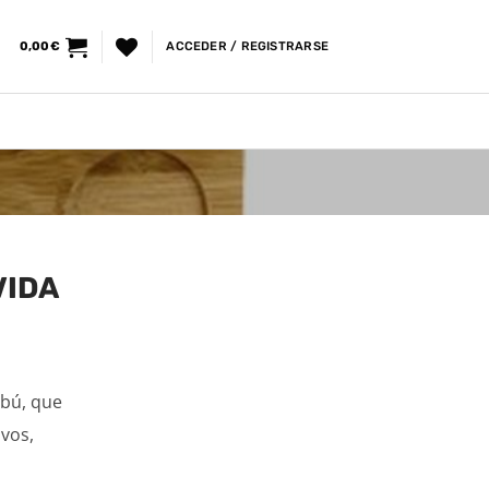
0,00
€
ACCEDER / REGISTRARSE
VIDA
mbú, que
ivos,