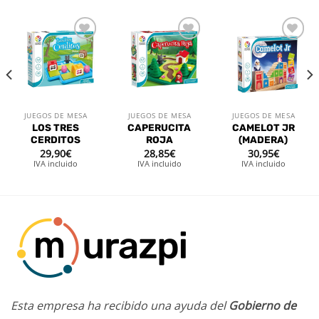
Añadir
Añadir
Añadir
a la
a la
a la
lista de
lista de
lista de
deseos
deseos
deseos
JUEGOS DE MESA
JUEGOS DE MESA
JUEGOS DE MESA
LOS TRES
CAPERUCITA
CAMELOT JR
CERDITOS
ROJA
(MADERA)
29,90
€
28,85
€
30,95
€
IVA incluido
IVA incluido
IVA incluido
Esta empresa ha recibido una ayuda del
Gobierno de