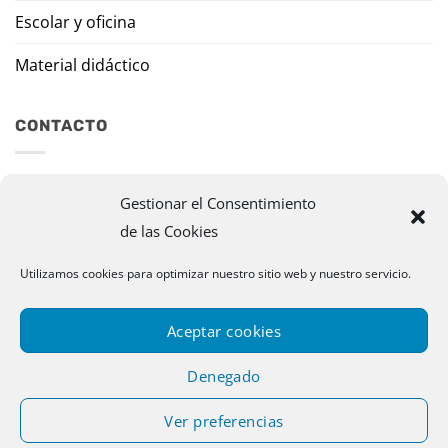
Escolar y oficina
Material didáctico
CONTACTO
Travesía Tomas de Burgui, 8 31013 Ansoáin (Navarra)
Gestionar el Consentimiento
de las Cookies
murazpi@murazpi.com
948 234 436 – 623 195 518
Utilizamos cookies para optimizar nuestro sitio web y nuestro servicio.
Aceptar cookies
Denegado
Ver preferencias