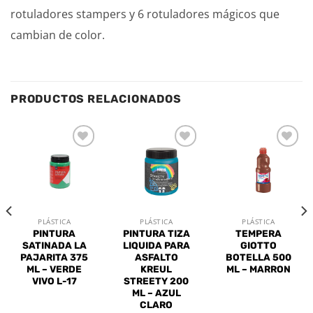
rotuladores stampers y 6 rotuladores mágicos que
cambian de color.
PRODUCTOS RELACIONADOS
Añadir
Añadir
Añadir
a la
a la
a la
lista de
lista de
lista de
deseos
deseos
deseos
PLÁSTICA
PLÁSTICA
PLÁSTICA
PINTURA
PINTURA TIZA
TEMPERA
SATINADA LA
LIQUIDA PARA
GIOTTO
PAJARITA 375
ASFALTO
BOTELLA 500
ML – VERDE
KREUL
ML – MARRON
VIVO L-17
STREETY 200
ML – AZUL
CLARO