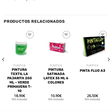
PRODUCTOS RELACIONADOS
Añadir
Añadir
Añadir
a la
a la
a la
lista de
lista de
lista de
deseos
deseos
deseos
PLÁSTICA
PLÁSTICA
PLÁSTICA
PINTURA
PINTURA
PINTA FLUO A3
TEXTIL LA
SATINADA
PAJARITA 250
LATEX 35 ML 6
ML – VERDE
COLORES
PRIMAVERA T-
10
18,90
€
10,90
€
26,50
€
IVA incluido
IVA incluido
IVA incluido