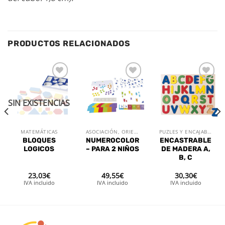
PRODUCTOS RELACIONADOS
Añadir
Añadir
Añadir
a la
a la
a la
lista de
lista de
lista de
SIN EXISTENCIAS
deseos
deseos
deseos
MATEMÁTICAS
ASOCIACIÓN, ORIENTACIÓN Y MEMORIA
PUZLES Y ENCAJABLES
BLOQUES
NUMEROCOLOR
ENCASTRABLE
LOGICOS
– PARA 2 NIÑOS
DE MADERA A,
B, C
23,03
€
49,55
€
30,30
€
IVA incluido
IVA incluido
IVA incluido