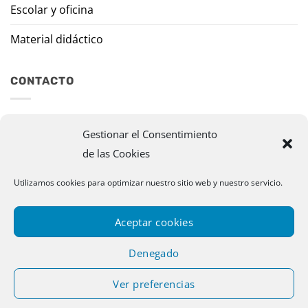
Escolar y oficina
Material didáctico
CONTACTO
Travesía Tomas de Burgui, 8 31013 Ansoáin (Navarra)
Gestionar el Consentimiento
de las Cookies
murazpi@murazpi.com
948 234 436 – 623 195 518
Utilizamos cookies para optimizar nuestro sitio web y nuestro servicio.
Aceptar cookies
Denegado
Ver preferencias
Copyright 2026 © Murazpi. Todos los derechos reservados |