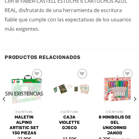
Con el FABER-CASTELL ESTUCHE 6 CARTUCHOS AZUL
REAL, disfrutarás de una herramienta de escritura
fiable que cumple con las expectativas de los usuarios
más exigentes.
PRODUCTOS RELACIONADOS
Añadir
Añadir
Añadir
a la
a la
a la
lista de
lista de
lista de
SIN EXISTENCIAS
deseos
deseos
deseos
ESCRITURA
ESCRITURA
ESCRITURA
MALETIN
CAJA
8 MINIBOLIS DE
ALPINO
VIOLETTE
GEL
ARTISTIC SET
DJECO
UNICORNIO
130 PIEZAS
JANOD
22,90
€
11,50
€
6,20
€