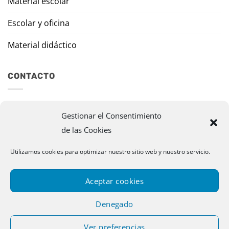
Material escolar
Escolar y oficina
Material didáctico
CONTACTO
Travesía Tomas de Burgui, 8 31013 Ansoáin (Navarra)
Gestionar el Consentimiento
de las Cookies
murazpi@murazpi.com
948 234 436 – 623 195 518
Utilizamos cookies para optimizar nuestro sitio web y nuestro servicio.
Aceptar cookies
Denegado
Ver preferencias