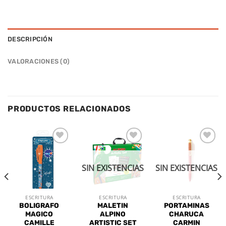
DESCRIPCIÓN
VALORACIONES (0)
PRODUCTOS RELACIONADOS
Añadir
Añadir
Añadir
a la
a la
a la
lista de
lista de
lista de
SIN EXISTENCIAS
SIN EXISTENCIAS
deseos
deseos
deseos
ESCRITURA
ESCRITURA
ESCRITURA
BOLIGRAFO
MALETIN
PORTAMINAS
MAGICO
ALPINO
CHARUCA
CAMILLE
ARTISTIC SET
CARMIN